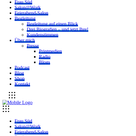
Frau Süd
Salon@Work
Feierabend-Salon
Begleitung
Begleitung auf einen Blick
Drei Biografien – und jetzt Ihre!
Kundenstimmen
Über mich
Presse
Printmedien
Radio
Blogs
Podcast
Blog
Shop
Kontakt
Frau Süd
Salon@Work
Feierabend-Salon