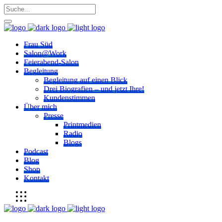
Frau Süd
Salon@Work
Feierabend-Salon
Begleitung
Begleitung auf einen Blick
Drei Biografien – und jetzt Ihre!
Kundenstimmen
Über mich
Presse
Printmedien
Radio
Blogs
Podcast
Blog
Shop
Kontakt