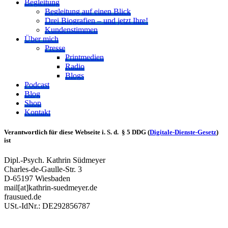
Begleitung
Begleitung auf einen Blick
Drei Biografien – und jetzt Ihre!
Kundenstimmen
Über mich
Presse
Printmedien
Radio
Blogs
Podcast
Blog
Shop
Kontakt
Verantwortlich für diese Webseite i. S. d. § 5 DDG (
Digitale-Dienste-Gesetz
)
ist
Dipl.-Psych. Kathrin Südmeyer
Charles-de-Gaulle-Str. 3
D-65197 Wiesbaden
mail[at]kathrin-suedmeyer.de
frausued.de
USt.-IdNr.: DE292856787