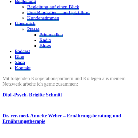
Begleitung
Begleitung auf einen Blick
Drei Biografien – und jetzt Ihre!
Kundenstimmen
Über mich
Presse
Printmedien
Radio
Blogs
Podcast
Blog
Shop
Kontakt
Mit folgenden Kooperationspartnern und Kollegen aus meinem
Netzwerk arbeite ich gerne zusammen:
Dipl.-Psych. Brigitte Schmitt
Dr. rer. med. Annette Weber – Ernährungsberatung und
Ernährungstherapie