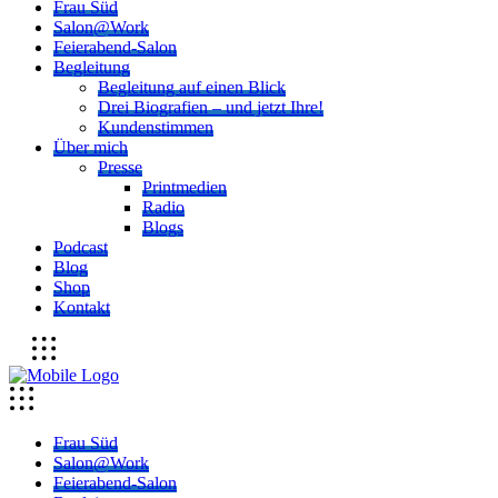
Frau Süd
Salon@Work
Feierabend-Salon
Begleitung
Begleitung auf einen Blick
Drei Biografien – und jetzt Ihre!
Kundenstimmen
Über mich
Presse
Printmedien
Radio
Blogs
Podcast
Blog
Shop
Kontakt
Frau Süd
Salon@Work
Feierabend-Salon