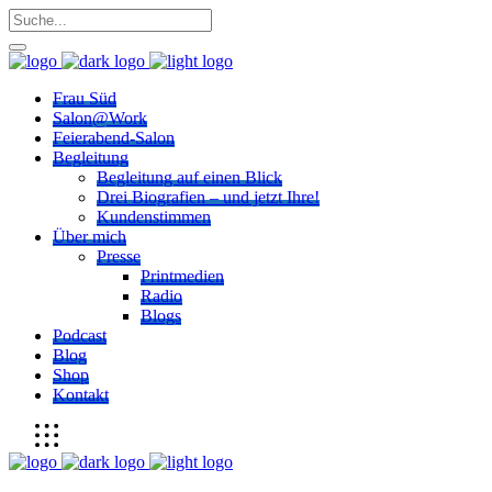
Frau Süd
Salon@Work
Feierabend-Salon
Begleitung
Begleitung auf einen Blick
Drei Biografien – und jetzt Ihre!
Kundenstimmen
Über mich
Presse
Printmedien
Radio
Blogs
Podcast
Blog
Shop
Kontakt