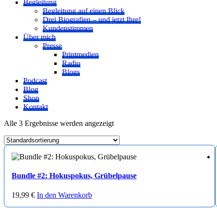
Begleitung
Begleitung auf einen Blick
Drei Biografien – und jetzt Ihre!
Kundenstimmen
Über mich
Presse
Printmedien
Radio
Blogs
Podcast
Blog
Shop
Kontakt
Alle 3 Ergebnisse werden angezeigt
Bundle #2: Hokuspokus, Grübelpause
19,99
€
In den Warenkorb