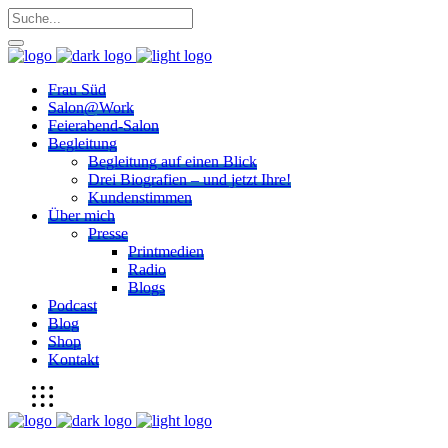
Frau Süd
Salon@Work
Feierabend-Salon
Begleitung
Begleitung auf einen Blick
Drei Biografien – und jetzt Ihre!
Kundenstimmen
Über mich
Presse
Printmedien
Radio
Blogs
Podcast
Blog
Shop
Kontakt