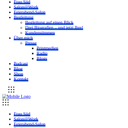
Frau Süd
Salon@Work
Feierabend-Salon
Begleitung
Begleitung auf einen Blick
Drei Biografien – und jetzt Ihre!
Kundenstimmen
Über mich
Presse
Printmedien
Radio
Blogs
Podcast
Blog
Shop
Kontakt
Frau Süd
Salon@Work
Feierabend-Salon