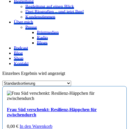
Begleitung
Begleitung auf einen Blick
Drei Biografien – und jetzt Ihre!
Kundenstimmen
Über mich
Presse
Printmedien
Radio
Blogs
Podcast
Blog
Shop
Kontakt
Einzelnes Ergebnis wird angezeigt
Frau Süd verschenkt: Resilienz-Häppchen für
zwischendurch
0,00
€
In den Warenkorb