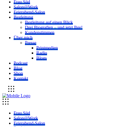
Frau Süd
Salon@Work
Feierabend-Salon
Begleitung
Begleitung auf einen Blick
Drei Biografien – und jetzt Ihre!
Kundenstimmen
Über mich
Presse
Printmedien
Radio
Blogs
Podcast
Blog
Shop
Kontakt
Frau Süd
Salon@Work
Feierabend-Salon