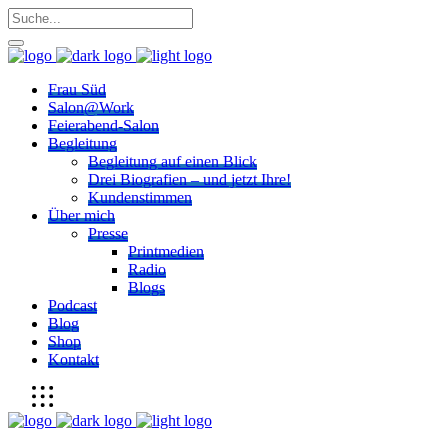
Frau Süd
Salon@Work
Feierabend-Salon
Begleitung
Begleitung auf einen Blick
Drei Biografien – und jetzt Ihre!
Kundenstimmen
Über mich
Presse
Printmedien
Radio
Blogs
Podcast
Blog
Shop
Kontakt