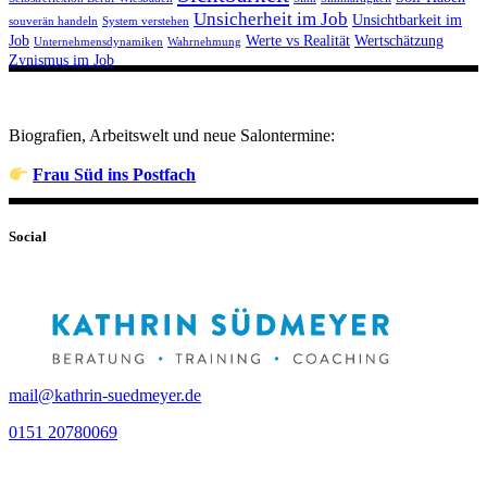
Unsicherheit im Job
Unsichtbarkeit im
souverän handeln
System verstehen
Job
Werte vs Realität
Wertschätzung
Unternehmensdynamiken
Wahrnehmung
Zynismus im Job
Biografien, Arbeitswelt und neue Salontermine:
Frau Süd ins Postfach
Social
mail@kathrin-suedmeyer.de
0151 20780069