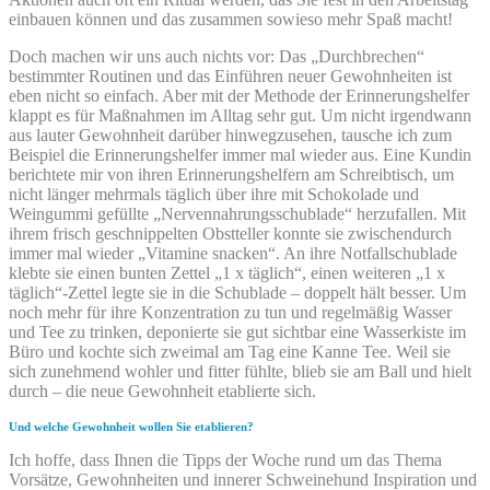
einbauen können und das zusammen sowieso mehr Spaß macht!
Doch machen wir uns auch nichts vor: Das „Durchbrechen“
bestimmter Routinen und das Ein­füh­ren neuer Gewohnheiten ist
eben nicht so einfach. Aber mit der Methode der Erinnerungshelfer
klappt es für Maßnahmen im Alltag sehr gut. Um nicht irgendwann
aus lauter Gewohnheit da­rü­ber hinwegzusehen, tausche ich zum
Beispiel die Erinnerungshelfer immer mal wieder aus. Eine Kundin
berichtete mir von ihren Erinnerungshelfern am Schreibtisch, um
nicht länger mehrmals täglich über ihre mit Schokolade und
Weingummi gefüllte „Nervennahrungsschublade“ her­zu­fal­len. Mit
ihrem frisch geschnippelten Obstteller konnte sie zwischendurch
immer mal wieder „Vi­ta­mine snacken“. An ihre Notfallschublade
klebte sie einen bunten Zettel „1 x täglich“, einen wei­te­ren „1 x
täglich“-Zettel legte sie in die Schublade – doppelt hält besser. Um
noch mehr für ihre Konzentration zu tun und regelmäßig Wasser
und Tee zu trinken, deponierte sie gut sichtbar eine Wasserkiste im
Büro und kochte sich zweimal am Tag eine Kanne Tee. Weil sie
sich zu­neh­mend wohler und fitter fühlte, blieb sie am Ball und hielt
durch – die neue Gewohnheit etablierte sich.
Und welche Gewohnheit wollen Sie etablieren?
Ich hoffe, dass Ihnen die Tipps der Woche rund um das Thema
Vorsätze, Gewohnheiten und innerer Schweinehund Inspiration und