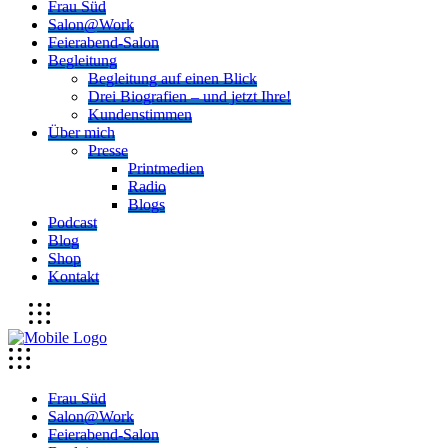
Frau Süd
Salon@Work
Feierabend-Salon
Begleitung
Begleitung auf einen Blick
Drei Biografien – und jetzt Ihre!
Kundenstimmen
Über mich
Presse
Printmedien
Radio
Blogs
Podcast
Blog
Shop
Kontakt
Frau Süd
Salon@Work
Feierabend-Salon