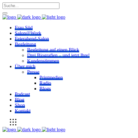
Frau Süd
Salon@Work
Feierabend-Salon
Begleitung
Begleitung auf einen Blick
Drei Biografien – und jetzt Ihre!
Kundenstimmen
Über mich
Presse
Printmedien
Radio
Blogs
Podcast
Blog
Shop
Kontakt