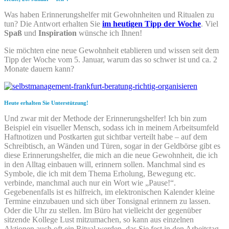
Was haben Erinnerungshelfer mit Gewohnheiten und Ritualen zu
tun? Die Antwort erhalten Sie
im heutigen Tipp der Woche
. Viel
Spaß
und
Inspiration
wünsche ich Ihnen!
Sie möchten eine neue Gewohnheit etablieren und wissen seit dem
Tipp der Woche vom 5. Januar, warum das so schwer ist und ca. 2
Monate dauern kann?
Heute erhalten Sie Unterstützung!
Und zwar mit der Methode der Erinnerungshelfer! Ich bin zum
Beispiel ein visueller Mensch, sodass ich in meinem Arbeitsumfeld
Haftnotizen und Postkarten gut sichtbar verteilt habe – auf dem
Schreibtisch, an Wänden und Türen, sogar in der Geldbörse gibt es
diese Erinnerungshelfer, die mich an die neue Gewohnheit, die ich
in den Alltag einbauen will, erinnern sollen. Manchmal sind es
Symbole, die ich mit dem Thema Erholung, Bewegung etc.
verbinde, manchmal auch nur ein Wort wie „Pause!“.
Gegebenenfalls ist es hilfreich, im elektronischen Kalender kleine
Termine einzubauen und sich über Tonsignal erinnern zu lassen.
Oder die Uhr zu stellen. Im Büro hat viel­leicht der gegenüber
sitzende Kollege Lust mitzumachen, so kann aus einzelnen
Aktionen auch oft ein Ritual werden, das Sie fest in den Arbeitstag