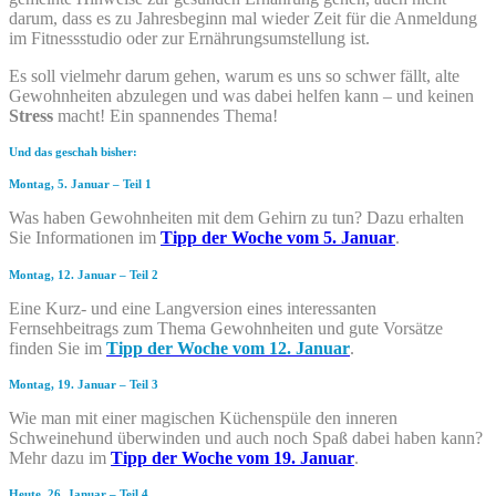
darum, dass es zu Jahresbeginn mal wieder Zeit für die Anmeldung
im Fitnessstudio oder zur Ernährungsumstellung ist.
Es soll vielmehr darum gehen, warum es uns so schwer fällt, alte
Gewohnheiten ab­zu­le­gen und was dabei helfen kann – und keinen
Stress
macht! Ein spannendes Thema!
Und das geschah bisher:
Montag, 5. Januar – Teil 1
Was haben Gewohnheiten mit dem Gehirn zu tun? Dazu erhalten
Sie Informationen im
Tipp der Woche vom 5. Januar
.
Montag, 12. Januar – Teil 2
Eine Kurz- und eine Langversion eines interessanten
Fernsehbeitrags zum Thema Gewohnheiten und gute Vorsätze
finden Sie im
Tipp der Woche vom 12. Januar
.
Montag, 19. Januar – Teil 3
Wie man mit einer magischen Küchenspüle den inneren
Schweinehund überwinden und auch noch Spaß dabei haben kann?
Mehr dazu im
Tipp der Woche vom 19. Januar
.
Heute, 26. Januar – Teil 4