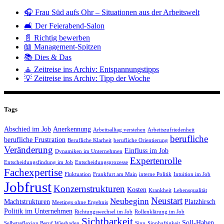
🎧 Frau Süd aufs Ohr – Situationen aus der Arbeitswelt
🛋️ Der Feierabend-Salon
📄 Richtig bewerben
📖 Management-Spitzen
📚 Dies & Das
🧘 Zeitreise ins Archiv: Entspannungstipps
💡 Zeitreise ins Archiv: Tipp der Woche
Tags
Abschied im Job
Anerkennung
Arbeitsalltag verstehen
Arbeitszufriedenheit
berufliche
berufliche Frustration
Berufliche Klarheit
berufliche Orientierung
Veränderung
Einfluss im Job
Dynamiken im Unternehmen
Expertenrolle
Entscheidungsfindung im Job
Entscheidungsprozesse
Fachexpertise
Fluktuation
Frankfurt am Main
interne Politik
Intuition im Job
Jobfrust
Konzernstrukturen
Kosten
Krankheit
Lebensqualität
Neustart
Neubeginn
Machtstrukturen
Platzhirsch
Meetings ohne Ergebnis
Politik im Unternehmen
Richtungswechsel im Job
Rollenklärung im Job
Sichtbarkeit
Soll-Haben
Selbstreflexion Beruf Wiesbaden
Sinn
Sinnhaftigkeit