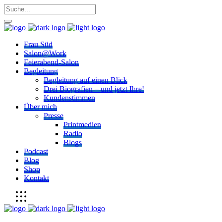
Frau Süd
Salon@Work
Feierabend-Salon
Begleitung
Begleitung auf einen Blick
Drei Biografien – und jetzt Ihre!
Kundenstimmen
Über mich
Presse
Printmedien
Radio
Blogs
Podcast
Blog
Shop
Kontakt