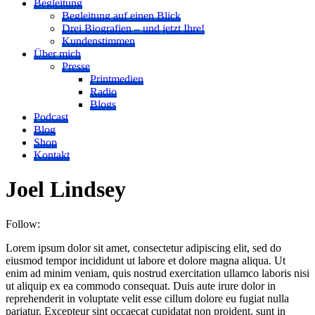
Begleitung
Begleitung auf einen Blick
Drei Biografien – und jetzt Ihre!
Kundenstimmen
Über mich
Presse
Printmedien
Radio
Blogs
Podcast
Blog
Shop
Kontakt
Joel Lindsey
Follow:
Lorem ipsum dolor sit amet, consectetur adipiscing elit, sed do
eiusmod tempor incididunt ut labore et dolore magna aliqua. Ut
enim ad minim veniam, quis nostrud exercitation ullamco laboris nisi
ut aliquip ex ea commodo consequat. Duis aute irure dolor in
reprehenderit in voluptate velit esse cillum dolore eu fugiat nulla
pariatur. Excepteur sint occaecat cupidatat non proident, sunt in