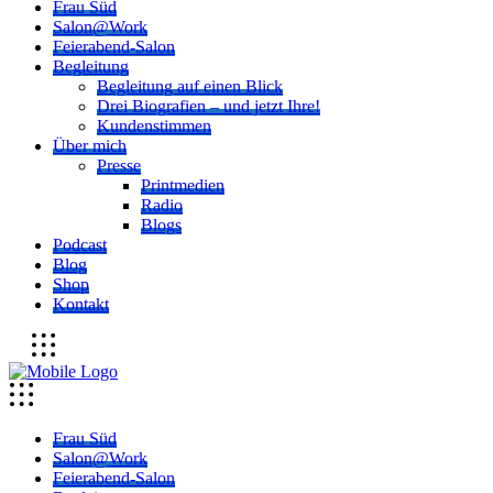
Frau Süd
Salon@Work
Feierabend-Salon
Begleitung
Begleitung auf einen Blick
Drei Biografien – und jetzt Ihre!
Kundenstimmen
Über mich
Presse
Printmedien
Radio
Blogs
Podcast
Blog
Shop
Kontakt
Frau Süd
Salon@Work
Feierabend-Salon