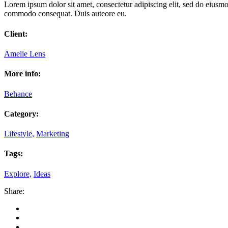
Lorem ipsum dolor sit amet, consectetur adipiscing elit, sed do eiusmo
commodo consequat. Duis auteore eu.
Client:
Amelie Lens
More info:
Behance
Category:
Lifestyle,
Marketing
Tags:
Explore,
Ideas
Share: