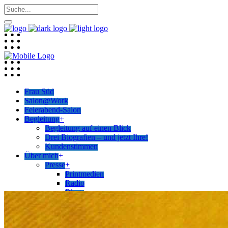
Frau Süd
Salon@Work
Feierabend-Salon
Begleitung
+
Begleitung auf einen Blick
Drei Biografien – und jetzt Ihre!
Kundenstimmen
Über mich
+
Presse
+
Printmedien
Radio
Blogs
Podcast
Blog
Shop