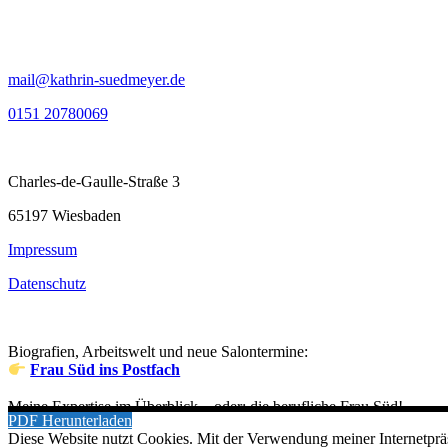
mail@kathrin-suedmeyer.de
0151 20780069
Charles-de-Gaulle-Straße 3
65197 Wiesbaden
Impressum
Datenschutz
Biografien, Arbeitswelt und neue Salontermine:
Frau Süd ins Postfach
Meine Expertise im Überblick – oder: die berufliche Frau Süd!
PDF Herunterladen
Diese Website nutzt Cookies. Mit der Verwendung meiner Internetprä