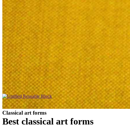
Classical art forms
Best classical
art
forms