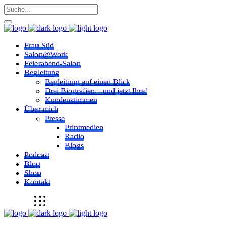
Frau Süd
Salon@Work
Feierabend-Salon
Begleitung
Begleitung auf einen Blick
Drei Biografien – und jetzt Ihre!
Kundenstimmen
Über mich
Presse
Printmedien
Radio
Blogs
Podcast
Blog
Shop
Kontakt