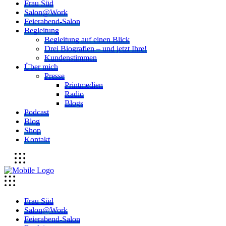
Frau Süd
Salon@Work
Feierabend-Salon
Begleitung
Begleitung auf einen Blick
Drei Biografien – und jetzt Ihre!
Kundenstimmen
Über mich
Presse
Printmedien
Radio
Blogs
Podcast
Blog
Shop
Kontakt
Frau Süd
Salon@Work
Feierabend-Salon