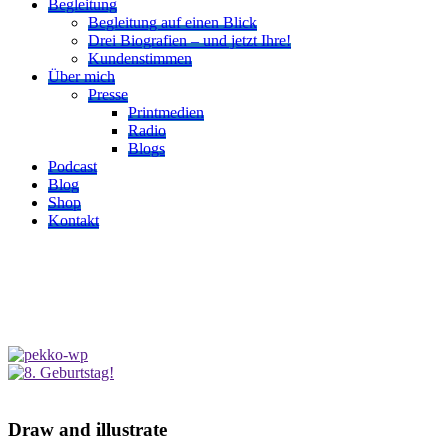
Begleitung
Begleitung auf einen Blick
Drei Biografien – und jetzt Ihre!
Kundenstimmen
Über mich
Presse
Printmedien
Radio
Blogs
Podcast
Blog
Shop
Kontakt
Draw and illustrate