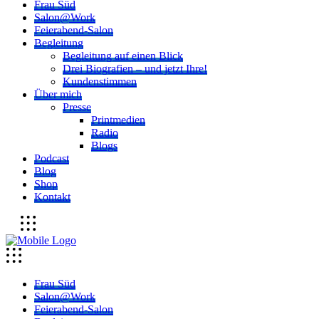
Frau Süd
Salon@Work
Feierabend-Salon
Begleitung
Begleitung auf einen Blick
Drei Biografien – und jetzt Ihre!
Kundenstimmen
Über mich
Presse
Printmedien
Radio
Blogs
Podcast
Blog
Shop
Kontakt
Frau Süd
Salon@Work
Feierabend-Salon