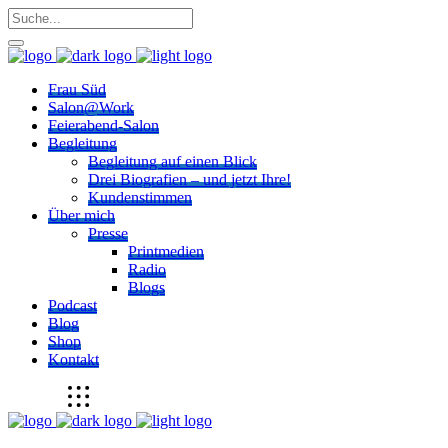
Frau Süd
Salon@Work
Feierabend-Salon
Begleitung
Begleitung auf einen Blick
Drei Biografien – und jetzt Ihre!
Kundenstimmen
Über mich
Presse
Printmedien
Radio
Blogs
Podcast
Blog
Shop
Kontakt