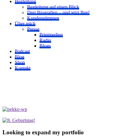
Begleitung
Begleitung auf einen Blick
Drei Biografien – und jetzt Ihre!
Kundenstimmen
Über mich
Presse
Printmedien
Radio
Blogs
Podcast
Blog
Shop
Kontakt
Looking to expand my portfolio