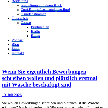
Begleitung
Begleitung auf einen Blick
Drei Biografien – und jetzt Ihre!
Kundenstimmen
Über mich
Presse
Printmedien
Radio
Blogs
Podcast
Blog
Shop
Kontakt
Wenn Sie eigentlich Bewerbungen
schreiben wollen und plötzlich erstmal
mit Wäsche beschäftigt sind
19. Juli 2026
Sie wollen Bewerbungen schreiben und plötzlich ist die Wäsche
wichtiger? Nach Jobverlust mit 50+ passiert das vielen. Oft liegt es