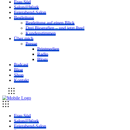
Frau Süd
Salon@Work
Feierabend-Salon
Begleitung
Begleitung auf einen Blick
Drei Biografien – und jetzt Ihre!
Kundenstimmen
Über mich
Presse
Printmedien
Radio
Blogs
Podcast
Blog
Shop
Kontakt
Frau Süd
Salon@Work
Feierabend-Salon