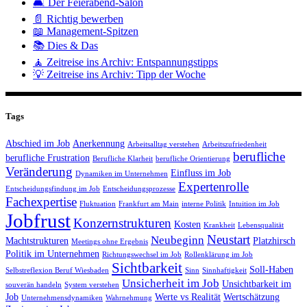
🛋️ Der Feierabend-Salon
📄 Richtig bewerben
📖 Management-Spitzen
📚 Dies & Das
🧘 Zeitreise ins Archiv: Entspannungstipps
💡 Zeitreise ins Archiv: Tipp der Woche
Tags
Abschied im Job
Anerkennung
Arbeitsalltag verstehen
Arbeitszufriedenheit
berufliche
berufliche Frustration
Berufliche Klarheit
berufliche Orientierung
Veränderung
Einfluss im Job
Dynamiken im Unternehmen
Expertenrolle
Entscheidungsfindung im Job
Entscheidungsprozesse
Fachexpertise
Fluktuation
Frankfurt am Main
interne Politik
Intuition im Job
Jobfrust
Konzernstrukturen
Kosten
Krankheit
Lebensqualität
Neustart
Neubeginn
Machtstrukturen
Platzhirsch
Meetings ohne Ergebnis
Politik im Unternehmen
Richtungswechsel im Job
Rollenklärung im Job
Sichtbarkeit
Soll-Haben
Selbstreflexion Beruf Wiesbaden
Sinn
Sinnhaftigkeit
Unsicherheit im Job
Unsichtbarkeit im
souverän handeln
System verstehen
Job
Werte vs Realität
Wertschätzung
Unternehmensdynamiken
Wahrnehmung