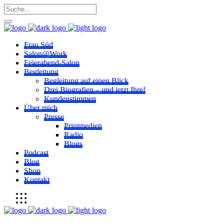
Frau Süd
Salon@Work
Feierabend-Salon
Begleitung
Begleitung auf einen Blick
Drei Biografien – und jetzt Ihre!
Kundenstimmen
Über mich
Presse
Printmedien
Radio
Blogs
Podcast
Blog
Shop
Kontakt