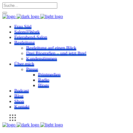
Frau Süd
Salon@Work
Feierabend-Salon
Begleitung
Begleitung auf einen Blick
Drei Biografien – und jetzt Ihre!
Kundenstimmen
Über mich
Presse
Printmedien
Radio
Blogs
Podcast
Blog
Shop
Kontakt