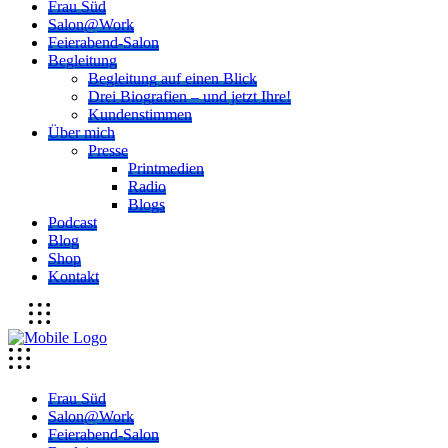
Frau Süd
Salon@Work
Feierabend-Salon
Begleitung
Begleitung auf einen Blick
Drei Biografien – und jetzt Ihre!
Kundenstimmen
Über mich
Presse
Printmedien
Radio
Blogs
Podcast
Blog
Shop
Kontakt
Frau Süd
Salon@Work
Feierabend-Salon