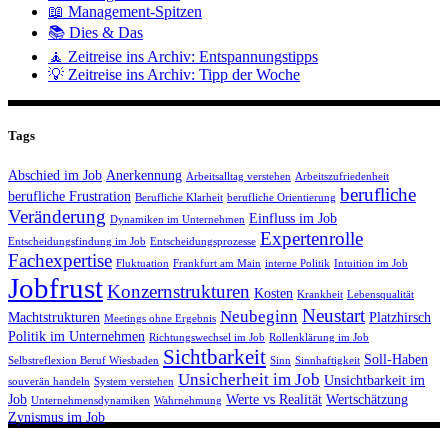
📖 Management-Spitzen
📚 Dies & Das
🧘 Zeitreise ins Archiv: Entspannungstipps
💡 Zeitreise ins Archiv: Tipp der Woche
Tags
Abschied im Job
Anerkennung
Arbeitsalltag verstehen
Arbeitszufriedenheit
berufliche
berufliche Frustration
Berufliche Klarheit
berufliche Orientierung
Veränderung
Einfluss im Job
Dynamiken im Unternehmen
Expertenrolle
Entscheidungsfindung im Job
Entscheidungsprozesse
Fachexpertise
Fluktuation
Frankfurt am Main
interne Politik
Intuition im Job
Jobfrust
Konzernstrukturen
Kosten
Krankheit
Lebensqualität
Neustart
Neubeginn
Machtstrukturen
Platzhirsch
Meetings ohne Ergebnis
Politik im Unternehmen
Richtungswechsel im Job
Rollenklärung im Job
Sichtbarkeit
Soll-Haben
Selbstreflexion Beruf Wiesbaden
Sinn
Sinnhaftigkeit
Unsicherheit im Job
Unsichtbarkeit im
souverän handeln
System verstehen
Job
Werte vs Realität
Wertschätzung
Unternehmensdynamiken
Wahrnehmung
Zynismus im Job