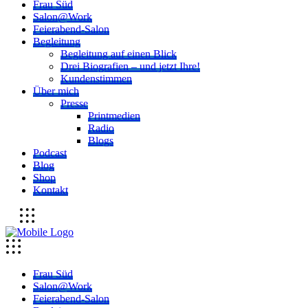
Frau Süd
Salon@Work
Feierabend-Salon
Begleitung
Begleitung auf einen Blick
Drei Biografien – und jetzt Ihre!
Kundenstimmen
Über mich
Presse
Printmedien
Radio
Blogs
Podcast
Blog
Shop
Kontakt
Frau Süd
Salon@Work
Feierabend-Salon