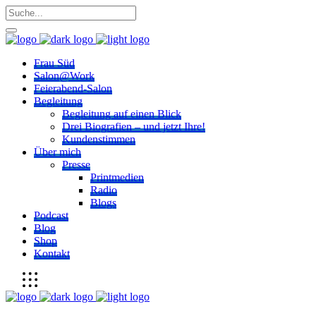
Frau Süd
Salon@Work
Feierabend-Salon
Begleitung
Begleitung auf einen Blick
Drei Biografien – und jetzt Ihre!
Kundenstimmen
Über mich
Presse
Printmedien
Radio
Blogs
Podcast
Blog
Shop
Kontakt