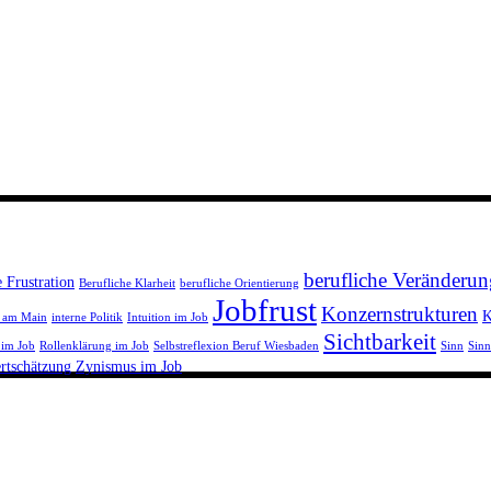
berufliche Veränderun
e Frustration
Berufliche Klarheit
berufliche Orientierung
Jobfrust
Konzernstrukturen
K
t am Main
interne Politik
Intuition im Job
Sichtbarkeit
 im Job
Rollenklärung im Job
Selbstreflexion Beruf Wiesbaden
Sinn
Sinn
rtschätzung
Zynismus im Job