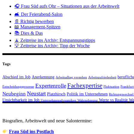
🎧 Frau Süd aufs Ohr – Situationen aus der Arbeitswelt
🛋️ Der Feierabend-Salon
📄 Richtig bewerben
📖 Management-Spitzen
📚 Dies & Das
🧘 Zeitreise ins Archiv: Entspannungstipps
💡 Zeitreise ins Archiv: Tipp der Woche
Tags
Abschied im Job
Anerkennung
beruflich
Arbeitsalltag verstehen
Arbeitszufriedenheit
Fachexpertise
Expertenrolle
Entscheidungsprozesse
Fluktuation
Frankfur
Neustart
Neubeginn
Platzhirsch
Politik im Unternehmen
Richtungswechsel
Unsichtbarkeit im Job
Werte vs Realität
We
Unternehmensdynamiken
Wahrnehmung
Biografien, Arbeitswelt und neue Salontermine:
Frau Süd ins Postfach