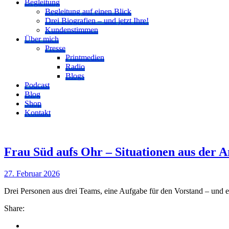
Begleitung
Begleitung auf einen Blick
Drei Biografien – und jetzt Ihre!
Kundenstimmen
Über mich
Presse
Printmedien
Radio
Blogs
Podcast
Blog
Shop
Kontakt
Frau Süd aufs Ohr – Situationen aus der A
27. Februar 2026
Drei Personen aus drei Teams, eine Aufgabe für den Vorstand – und e
Share: