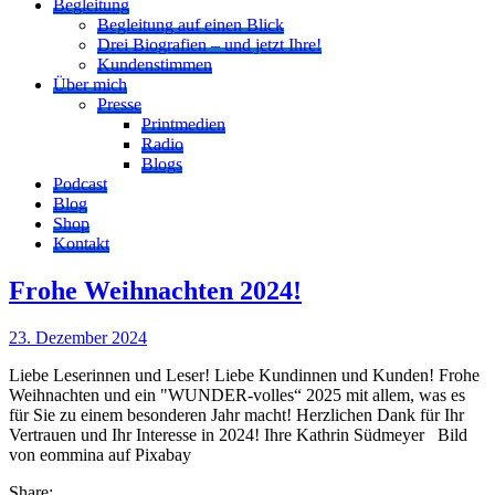
Begleitung
Begleitung auf einen Blick
Drei Biografien – und jetzt Ihre!
Kundenstimmen
Über mich
Presse
Printmedien
Radio
Blogs
Podcast
Blog
Shop
Kontakt
Frohe Weihnachten 2024!
23. Dezember 2024
Liebe Leserinnen und Leser! Liebe Kundinnen und Kunden! Frohe
Weihnachten und ein "WUNDER-volles“ 2025 mit allem, was es
für Sie zu einem besonderen Jahr macht! Herzlichen Dank für Ihr
Vertrauen und Ihr Interesse in 2024! Ihre Kathrin Südmeyer Bild
von eommina auf Pixabay
Share: