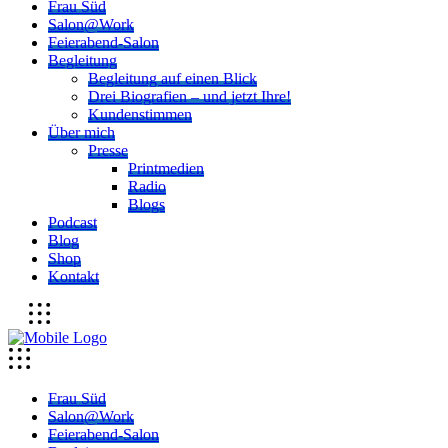
Frau Süd
Salon@Work
Feierabend-Salon
Begleitung
Begleitung auf einen Blick
Drei Biografien – und jetzt Ihre!
Kundenstimmen
Über mich
Presse
Printmedien
Radio
Blogs
Podcast
Blog
Shop
Kontakt
Frau Süd
Salon@Work
Feierabend-Salon