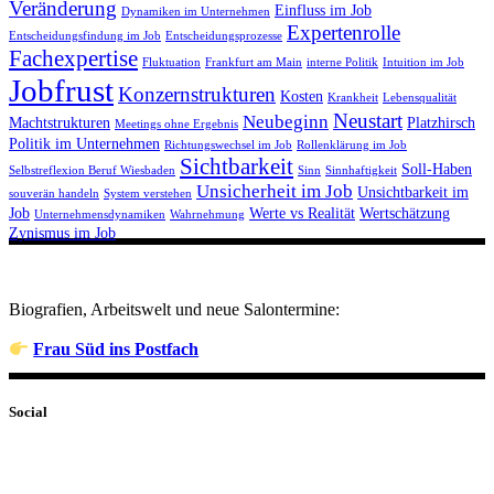
Veränderung
Einfluss im Job
Dynamiken im Unternehmen
Expertenrolle
Entscheidungsfindung im Job
Entscheidungsprozesse
Fachexpertise
Fluktuation
Frankfurt am Main
interne Politik
Intuition im Job
Jobfrust
Konzernstrukturen
Kosten
Krankheit
Lebensqualität
Neustart
Neubeginn
Machtstrukturen
Platzhirsch
Meetings ohne Ergebnis
Politik im Unternehmen
Richtungswechsel im Job
Rollenklärung im Job
Sichtbarkeit
Soll-Haben
Selbstreflexion Beruf Wiesbaden
Sinn
Sinnhaftigkeit
Unsicherheit im Job
Unsichtbarkeit im
souverän handeln
System verstehen
Job
Werte vs Realität
Wertschätzung
Unternehmensdynamiken
Wahrnehmung
Zynismus im Job
Biografien, Arbeitswelt und neue Salontermine:
Frau Süd ins Postfach
Social