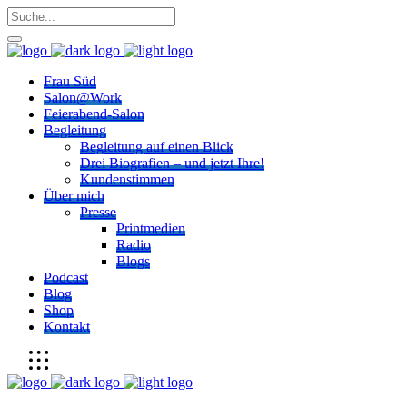
Frau Süd
Salon@Work
Feierabend-Salon
Begleitung
Begleitung auf einen Blick
Drei Biografien – und jetzt Ihre!
Kundenstimmen
Über mich
Presse
Printmedien
Radio
Blogs
Podcast
Blog
Shop
Kontakt