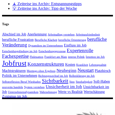
🧘 Zeitreise ins Archiv: Entspannungstipps
💡 Zeitreise ins Archiv: Tipp der Woche
Tags
Abschied im Job
Anerkennung
Arbeitsalltag verstehen
Arbeitszufriedenheit
berufliche
berufliche Frustration
Berufliche Klarheit
berufliche Orientierung
Veränderung
Einfluss im Job
Dynamiken im Unternehmen
Expertenrolle
Entscheidungsfindung im Job
Entscheidungsprozesse
Fachexpertise
Fluktuation
Frankfurt am Main
interne Politik
Intuition im Job
Jobfrust
Konzernstrukturen
Kosten
Krankheit
Lebensqualität
Neustart
Neubeginn
Machtstrukturen
Platzhirsch
Meetings ohne Ergebnis
Politik im Unternehmen
Richtungswechsel im Job
Rollenklärung im Job
Sichtbarkeit
Soll-Haben
Selbstreflexion Beruf Wiesbaden
Sinn
Sinnhaftigkeit
Unsicherheit im Job
Unsichtbarkeit im
souverän handeln
System verstehen
Job
Werte vs Realität
Wertschätzung
Unternehmensdynamiken
Wahrnehmung
Zynismus im Job