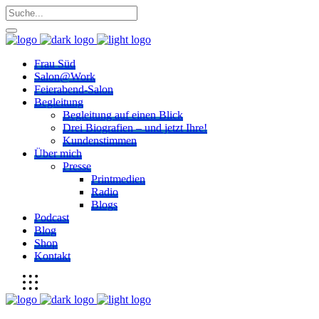
Frau Süd
Salon@Work
Feierabend-Salon
Begleitung
Begleitung auf einen Blick
Drei Biografien – und jetzt Ihre!
Kundenstimmen
Über mich
Presse
Printmedien
Radio
Blogs
Podcast
Blog
Shop
Kontakt