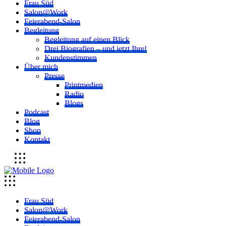
Frau Süd
Salon@Work
Feierabend-Salon
Begleitung
Begleitung auf einen Blick
Drei Biografien – und jetzt Ihre!
Kundenstimmen
Über mich
Presse
Printmedien
Radio
Blogs
Podcast
Blog
Shop
Kontakt
Frau Süd
Salon@Work
Feierabend-Salon