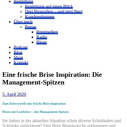
Begleitung
Begleitung auf einen Blick
Drei Biografien – und jetzt Ihre!
Kundenstimmen
Über mich
Presse
Printmedien
Radio
Blogs
Podcast
Blog
Shop
Kontakt
Eine frische Brise Inspiration: Die
Management-Spitzen
5. April 2020
Zum Zeitvertreib eine frische Brise Inspiration
Heute mit Lesefutter – den Management-Spitzen
Sie haben in der aktuellen Situation schon diverse Schubladen und
Schränke aufgeräumt? Den Berg Bügelwäsche erklommen und