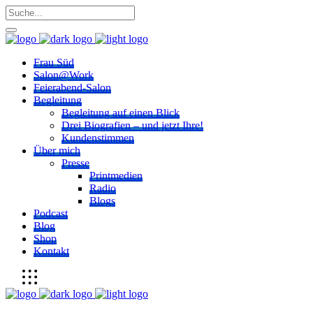
Frau Süd
Salon@Work
Feierabend-Salon
Begleitung
Begleitung auf einen Blick
Drei Biografien – und jetzt Ihre!
Kundenstimmen
Über mich
Presse
Printmedien
Radio
Blogs
Podcast
Blog
Shop
Kontakt