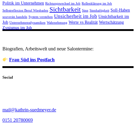
Politik im Unternehmen
Richtungswechsel im Job
Rollenklärung im Job
Sichtbarkeit
Soll-Haben
Selbstreflexion Beruf Wiesbaden
Sinn
Sinnhaftigkeit
Unsicherheit im Job
Unsichtbarkeit im
souverän handeln
System verstehen
Job
Werte vs Realität
Wertschätzung
Unternehmensdynamiken
Wahrnehmung
Zynismus im Job
Biografien, Arbeitswelt und neue Salontermine:
Frau Süd ins Postfach
Social
mail@kathrin-suedmeyer.de
0151 20780069