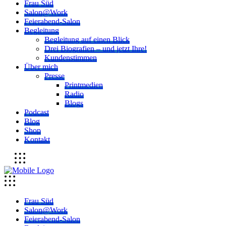
Frau Süd
Salon@Work
Feierabend-Salon
Begleitung
Begleitung auf einen Blick
Drei Biografien – und jetzt Ihre!
Kundenstimmen
Über mich
Presse
Printmedien
Radio
Blogs
Podcast
Blog
Shop
Kontakt
Frau Süd
Salon@Work
Feierabend-Salon