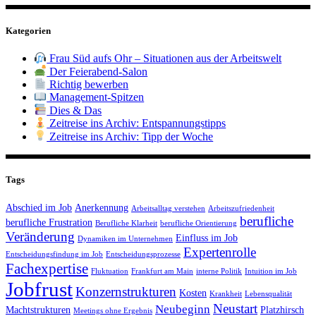
Kategorien
Frau Süd aufs Ohr – Situationen aus der Arbeitswelt
Der Feierabend-Salon
Richtig bewerben
Management-Spitzen
Dies & Das
Zeitreise ins Archiv: Entspannungstipps
Zeitreise ins Archiv: Tipp der Woche
Tags
Abschied im Job
Anerkennung
Arbeitsalltag verstehen
Arbeitszufriedenheit
berufliche
berufliche Frustration
Berufliche Klarheit
berufliche Orientierung
Veränderung
Einfluss im Job
Dynamiken im Unternehmen
Expertenrolle
Entscheidungsfindung im Job
Entscheidungsprozesse
Fachexpertise
Fluktuation
Frankfurt am Main
interne Politik
Intuition im Job
Jobfrust
Konzernstrukturen
Kosten
Krankheit
Lebensqualität
Neustart
Neubeginn
Machtstrukturen
Platzhirsch
Meetings ohne Ergebnis