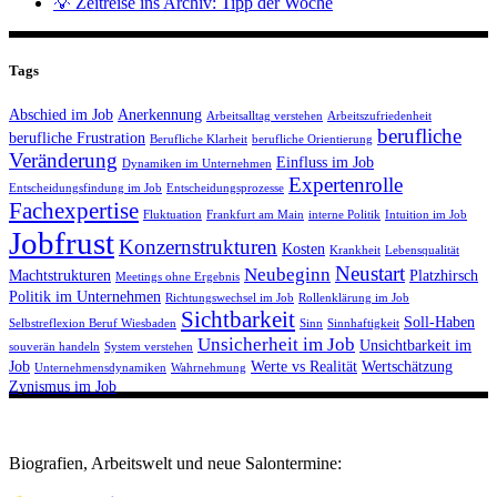
💡 Zeitreise ins Archiv: Tipp der Woche
Tags
Abschied im Job
Anerkennung
Arbeitsalltag verstehen
Arbeitszufriedenheit
berufliche
berufliche Frustration
Berufliche Klarheit
berufliche Orientierung
Veränderung
Einfluss im Job
Dynamiken im Unternehmen
Expertenrolle
Entscheidungsfindung im Job
Entscheidungsprozesse
Fachexpertise
Fluktuation
Frankfurt am Main
interne Politik
Intuition im Job
Jobfrust
Konzernstrukturen
Kosten
Krankheit
Lebensqualität
Neustart
Neubeginn
Machtstrukturen
Platzhirsch
Meetings ohne Ergebnis
Politik im Unternehmen
Richtungswechsel im Job
Rollenklärung im Job
Sichtbarkeit
Soll-Haben
Selbstreflexion Beruf Wiesbaden
Sinn
Sinnhaftigkeit
Unsicherheit im Job
Unsichtbarkeit im
souverän handeln
System verstehen
Job
Werte vs Realität
Wertschätzung
Unternehmensdynamiken
Wahrnehmung
Zynismus im Job
Biografien, Arbeitswelt und neue Salontermine: