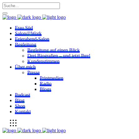
Frau Süd
Salon@Work
Feierabend-Salon
Begleitung
Begleitung auf einen Blick
Drei Biografien – und jetzt Ihre!
Kundenstimmen
Über mich
Presse
Printmedien
Radio
Blogs
Podcast
Blog
Shop
Kontakt