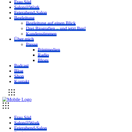
Frau Süd
Salon@Work
Feierabend-Salon
Begleitung
Begleitung auf einen Blick
Drei Biografien – und jetzt Ihre!
Kundenstimmen
Über mich
Presse
Printmedien
Radio
Blogs
Podcast
Blog
Shop
Kontakt
Frau Süd
Salon@Work
Feierabend-Salon