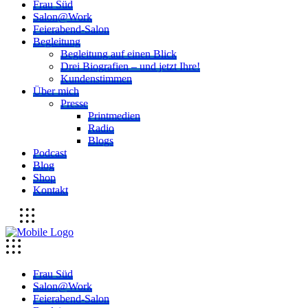
Frau Süd
Salon@Work
Feierabend-Salon
Begleitung
Begleitung auf einen Blick
Drei Biografien – und jetzt Ihre!
Kundenstimmen
Über mich
Presse
Printmedien
Radio
Blogs
Podcast
Blog
Shop
Kontakt
Frau Süd
Salon@Work
Feierabend-Salon