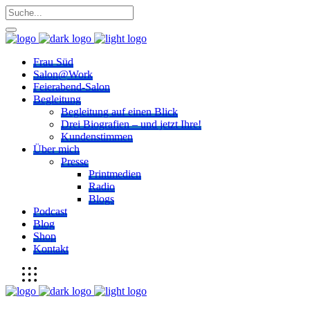
Frau Süd
Salon@Work
Feierabend-Salon
Begleitung
Begleitung auf einen Blick
Drei Biografien – und jetzt Ihre!
Kundenstimmen
Über mich
Presse
Printmedien
Radio
Blogs
Podcast
Blog
Shop
Kontakt