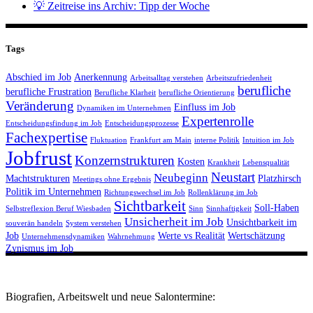
💡 Zeitreise ins Archiv: Tipp der Woche
Tags
Abschied im Job
Anerkennung
Arbeitsalltag verstehen
Arbeitszufriedenheit
berufliche
berufliche Frustration
Berufliche Klarheit
berufliche Orientierung
Veränderung
Einfluss im Job
Dynamiken im Unternehmen
Expertenrolle
Entscheidungsfindung im Job
Entscheidungsprozesse
Fachexpertise
Fluktuation
Frankfurt am Main
interne Politik
Intuition im Job
Jobfrust
Konzernstrukturen
Kosten
Krankheit
Lebensqualität
Neustart
Neubeginn
Machtstrukturen
Platzhirsch
Meetings ohne Ergebnis
Politik im Unternehmen
Richtungswechsel im Job
Rollenklärung im Job
Sichtbarkeit
Soll-Haben
Selbstreflexion Beruf Wiesbaden
Sinn
Sinnhaftigkeit
Unsicherheit im Job
Unsichtbarkeit im
souverän handeln
System verstehen
Job
Werte vs Realität
Wertschätzung
Unternehmensdynamiken
Wahrnehmung
Zynismus im Job
Biografien, Arbeitswelt und neue Salontermine: