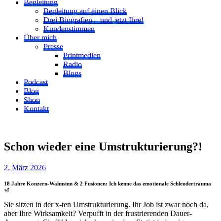
Begleitung
Begleitung auf einen Blick
Drei Biografien – und jetzt Ihre!
Kundenstimmen
Über mich
Presse
Printmedien
Radio
Blogs
Podcast
Blog
Shop
Kontakt
Schon wieder eine Umstrukturierung?!
2. März 2026
18 Jahre Konzern-Wahnsinn & 2 Fusionen: Ich kenne das emotionale Schleudertrauma
🎢
Sie sitzen in der x-ten Umstrukturierung. Ihr Job ist zwar noch da,
aber Ihre Wirksamkeit? Verpufft in der frustrierenden Dauer-