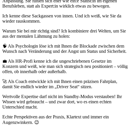
Anpassung. Sie fühlen sich eher wie ein:e Statist:in im eigenen
Berufsleben, statt als Expert:in wirklich etwas zu bewegen.
Ich kenne diese Sackgassen von innen. Und ich weiß, wie Sie da
wieder rauskommen.
Warum Sie bei mir richtig sind? Ich kombiniere drei Welten, um Sie
aus der mentalen Lähmung zu holen:
🧠 Als Psychologin löse ich mit Ihnen die Blockade zwischen dem
Wunsch nach Veränderung und der Angst um Status und Sicherheit.
💼 Als HR-Profi kenne ich die ungeschriebenen Gesetze im
Konzern und weiß, wie man sich strategisch neu positioniert – völlig
offen, ob innerhalb oder außerhalb.
🚀 Als Coach entwickle ich mit Ihnen einen präzisen Fahrplan,
damit Sie endlich wieder im „Driver Seat“ sitzen.
Wertvolle Expertise darf nicht im Standby-Modus verstauben! Ihr
Wissen wird gebraucht – und zwar dort, wo es einen echten
Unterschied macht.
Echte Perspektiven aus der Praxis, Klartext und immer ein
Augenzwinkern. 😉