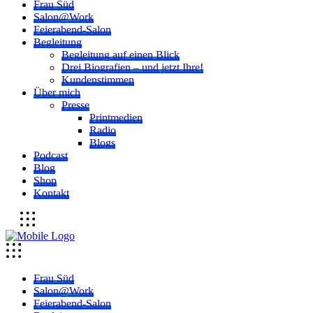
Frau Süd
Salon@Work
Feierabend-Salon
Begleitung
Begleitung auf einen Blick
Drei Biografien – und jetzt Ihre!
Kundenstimmen
Über mich
Presse
Printmedien
Radio
Blogs
Podcast
Blog
Shop
Kontakt
Frau Süd
Salon@Work
Feierabend-Salon