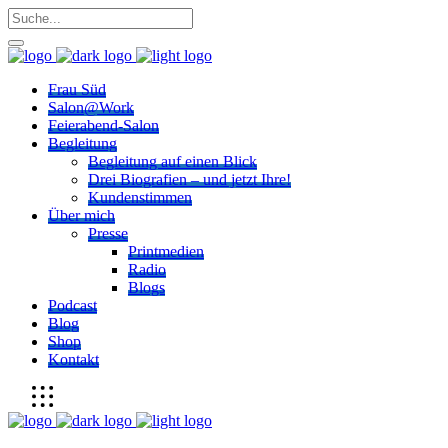
Frau Süd
Salon@Work
Feierabend-Salon
Begleitung
Begleitung auf einen Blick
Drei Biografien – und jetzt Ihre!
Kundenstimmen
Über mich
Presse
Printmedien
Radio
Blogs
Podcast
Blog
Shop
Kontakt