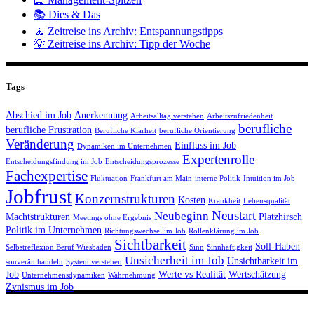
📚 Dies & Das
🧘 Zeitreise ins Archiv: Entspannungstipps
💡 Zeitreise ins Archiv: Tipp der Woche
Tags
Abschied im Job
Anerkennung
Arbeitsalltag verstehen
Arbeitszufriedenheit
berufliche
berufliche Frustration
Berufliche Klarheit
berufliche Orientierung
Veränderung
Einfluss im Job
Dynamiken im Unternehmen
Expertenrolle
Entscheidungsfindung im Job
Entscheidungsprozesse
Fachexpertise
Fluktuation
Frankfurt am Main
interne Politik
Intuition im Job
Jobfrust
Konzernstrukturen
Kosten
Krankheit
Lebensqualität
Neustart
Neubeginn
Machtstrukturen
Platzhirsch
Meetings ohne Ergebnis
Politik im Unternehmen
Richtungswechsel im Job
Rollenklärung im Job
Sichtbarkeit
Soll-Haben
Selbstreflexion Beruf Wiesbaden
Sinn
Sinnhaftigkeit
Unsicherheit im Job
Unsichtbarkeit im
souverän handeln
System verstehen
Job
Werte vs Realität
Wertschätzung
Unternehmensdynamiken
Wahrnehmung
Zynismus im Job