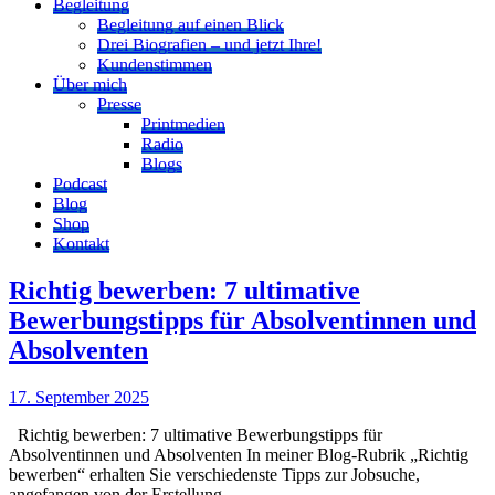
Begleitung
Begleitung auf einen Blick
Drei Biografien – und jetzt Ihre!
Kundenstimmen
Über mich
Presse
Printmedien
Radio
Blogs
Podcast
Blog
Shop
Kontakt
Richtig bewerben: 7 ultimative
Bewerbungstipps für Absolventinnen und
Absolventen
17. September 2025
Richtig bewerben: 7 ultimative Bewerbungstipps für
Absolventinnen und Absolventen In meiner Blog-Rubrik „Richtig
bewerben“ erhalten Sie verschiedenste Tipps zur Jobsuche,
angefangen von der Erstellung