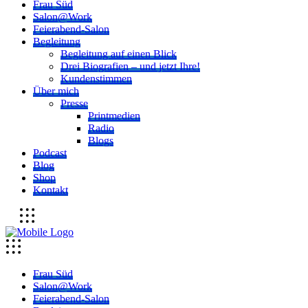
Frau Süd
Salon@Work
Feierabend-Salon
Begleitung
Begleitung auf einen Blick
Drei Biografien – und jetzt Ihre!
Kundenstimmen
Über mich
Presse
Printmedien
Radio
Blogs
Podcast
Blog
Shop
Kontakt
Frau Süd
Salon@Work
Feierabend-Salon