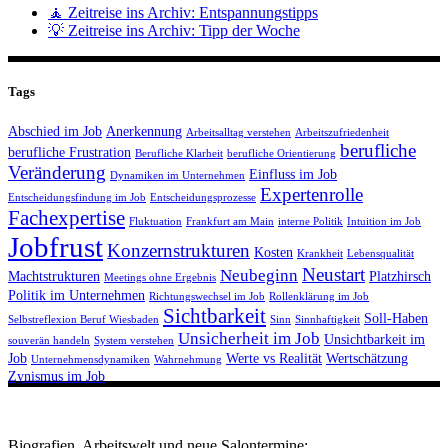
🧘 Zeitreise ins Archiv: Entspannungstipps
💡 Zeitreise ins Archiv: Tipp der Woche
Tags
Abschied im Job
Anerkennung
Arbeitsalltag verstehen
Arbeitszufriedenheit
berufliche
berufliche Frustration
Berufliche Klarheit
berufliche Orientierung
Veränderung
Einfluss im Job
Dynamiken im Unternehmen
Expertenrolle
Entscheidungsfindung im Job
Entscheidungsprozesse
Fachexpertise
Fluktuation
Frankfurt am Main
interne Politik
Intuition im Job
Jobfrust
Konzernstrukturen
Kosten
Krankheit
Lebensqualität
Neustart
Neubeginn
Machtstrukturen
Platzhirsch
Meetings ohne Ergebnis
Politik im Unternehmen
Richtungswechsel im Job
Rollenklärung im Job
Sichtbarkeit
Soll-Haben
Selbstreflexion Beruf Wiesbaden
Sinn
Sinnhaftigkeit
Unsicherheit im Job
Unsichtbarkeit im
souverän handeln
System verstehen
Job
Werte vs Realität
Wertschätzung
Unternehmensdynamiken
Wahrnehmung
Zynismus im Job
Biografien, Arbeitswelt und neue Salontermine: