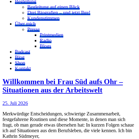
Begleitung
Begleitung auf einen Blick
Drei Biografien – und jetzt Ihre!
Kundenstimmen
Über mich
Presse
Printmedien
Radio
Blogs
Podcast
Blog
Shop
Kontakt
Willkommen bei Frau Süd aufs Ohr –
Situationen aus der Arbeitswelt
25. Juli 2026
Merkwürdige Entscheidungen, schwierige Zusammenarbeit,
festgefahrene Routinen und diese Momente, in denen man sich
fragt, ob man gerade etwas übersehen hat: In kurzen Folgen schaue
ich auf Situationen aus dem Berufsleben, die viele kennen. Ich bin
Kathrin Südmeyer,