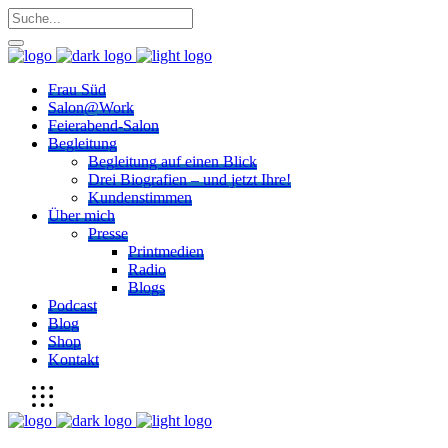
Frau Süd
Salon@Work
Feierabend-Salon
Begleitung
Begleitung auf einen Blick
Drei Biografien – und jetzt Ihre!
Kundenstimmen
Über mich
Presse
Printmedien
Radio
Blogs
Podcast
Blog
Shop
Kontakt