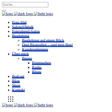
Frau Süd
Salon@Work
Feierabend-Salon
Begleitung
Begleitung auf einen Blick
Drei Biografien – und jetzt Ihre!
Kundenstimmen
Über mich
Presse
Printmedien
Radio
Blogs
Podcast
Blog
Shop
Kontakt