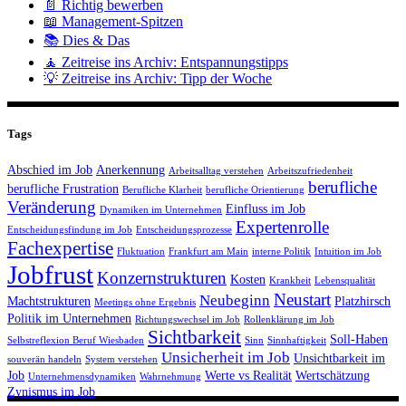
📄 Richtig bewerben
📖 Management-Spitzen
📚 Dies & Das
🧘 Zeitreise ins Archiv: Entspannungstipps
💡 Zeitreise ins Archiv: Tipp der Woche
Tags
Abschied im Job
Anerkennung
Arbeitsalltag verstehen
Arbeitszufriedenheit
berufliche
berufliche Frustration
Berufliche Klarheit
berufliche Orientierung
Veränderung
Einfluss im Job
Dynamiken im Unternehmen
Expertenrolle
Entscheidungsfindung im Job
Entscheidungsprozesse
Fachexpertise
Fluktuation
Frankfurt am Main
interne Politik
Intuition im Job
Jobfrust
Konzernstrukturen
Kosten
Krankheit
Lebensqualität
Neustart
Neubeginn
Machtstrukturen
Platzhirsch
Meetings ohne Ergebnis
Politik im Unternehmen
Richtungswechsel im Job
Rollenklärung im Job
Sichtbarkeit
Soll-Haben
Selbstreflexion Beruf Wiesbaden
Sinn
Sinnhaftigkeit
Unsicherheit im Job
Unsichtbarkeit im
souverän handeln
System verstehen
Job
Werte vs Realität
Wertschätzung
Unternehmensdynamiken
Wahrnehmung
Zynismus im Job