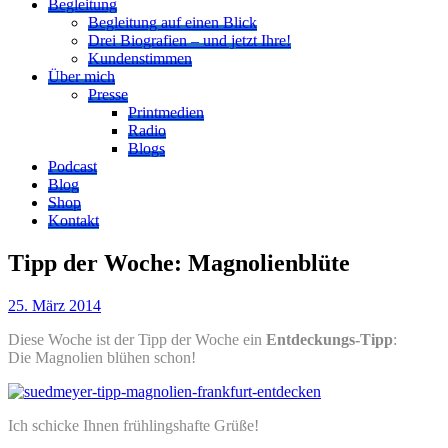
Begleitung
Begleitung auf einen Blick
Drei Biografien – und jetzt Ihre!
Kundenstimmen
Über mich
Presse
Printmedien
Radio
Blogs
Podcast
Blog
Shop
Kontakt
Tipp der Woche: Magnolienblüte
25. März 2014
Diese Woche ist der Tipp der Woche ein
Entdeckungs-Tipp
:
Die Magnolien blühen schon!
Ich schicke Ihnen frühlingshafte Grüße!