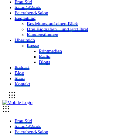
Frau Süd
Salon@Work
Feierabend-Salon
Begleitung
Begleitung auf einen Blick
Drei Biografien – und jetzt Ihre!
Kundenstimmen
Über mich
Presse
Printmedien
Radio
Blogs
Podcast
Blog
Shop
Kontakt
Frau Süd
Salon@Work
Feierabend-Salon