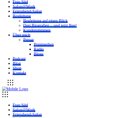
Frau Süd
Salon@Work
Feierabend-Salon
Begleitung
Begleitung auf einen Blick
Drei Biografien – und jetzt Ihre!
Kundenstimmen
Über mich
Presse
Printmedien
Radio
Blogs
Podcast
Blog
Shop
Kontakt
Frau Süd
Salon@Work
Feierabend-Salon