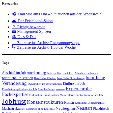
Kategorien
🎧 Frau Süd aufs Ohr – Situationen aus der Arbeitswelt
🛋️ Der Feierabend-Salon
📄 Richtig bewerben
📖 Management-Spitzen
📚 Dies & Das
🧘 Zeitreise ins Archiv: Entspannungstipps
💡 Zeitreise ins Archiv: Tipp der Woche
Tags
Abschied im Job
Anerkennung
Arbeitsalltag verstehen
Arbeitszufriedenheit
berufliche
berufliche Frustration
Berufliche Klarheit
berufliche Orientierung
Veränderung
Einfluss im Job
Dynamiken im Unternehmen
Expertenrolle
Entscheidungsfindung im Job
Entscheidungsprozesse
Fachexpertise
Fluktuation
Frankfurt am Main
interne Politik
Intuition im Job
Jobfrust
Konzernstrukturen
Kosten
Krankheit
Lebensqualität
Neustart
Neubeginn
Machtstrukturen
Platzhirsch
Meetings ohne Ergebnis