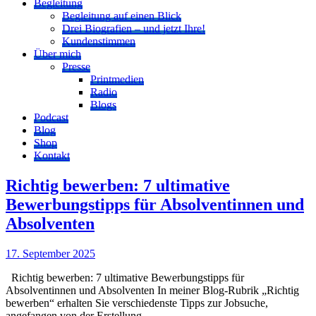
Begleitung
Begleitung auf einen Blick
Drei Biografien – und jetzt Ihre!
Kundenstimmen
Über mich
Presse
Printmedien
Radio
Blogs
Podcast
Blog
Shop
Kontakt
Richtig bewerben: 7 ultimative
Bewerbungstipps für Absolventinnen und
Absolventen
17. September 2025
Richtig bewerben: 7 ultimative Bewerbungstipps für
Absolventinnen und Absolventen In meiner Blog-Rubrik „Richtig
bewerben“ erhalten Sie verschiedenste Tipps zur Jobsuche,
angefangen von der Erstellung