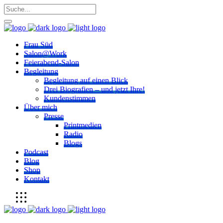
Frau Süd
Salon@Work
Feierabend-Salon
Begleitung
Begleitung auf einen Blick
Drei Biografien – und jetzt Ihre!
Kundenstimmen
Über mich
Presse
Printmedien
Radio
Blogs
Podcast
Blog
Shop
Kontakt