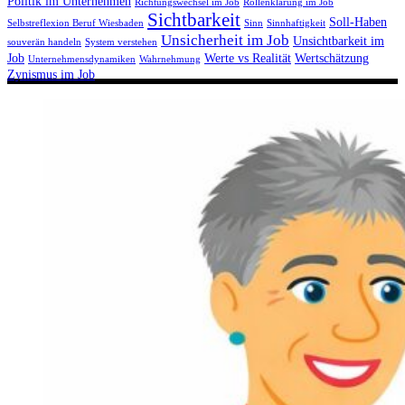
Politik im Unternehmen
Richtungswechsel im Job
Rollenklärung im Job
Sichtbarkeit
Soll-Haben
Selbstreflexion Beruf Wiesbaden
Sinn
Sinnhaftigkeit
Unsicherheit im Job
Unsichtbarkeit im
souverän handeln
System verstehen
Job
Werte vs Realität
Wertschätzung
Unternehmensdynamiken
Wahrnehmung
Zynismus im Job