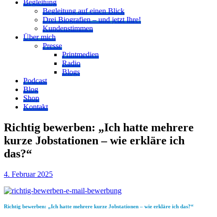
Begleitung
Begleitung auf einen Blick
Drei Biografien – und jetzt Ihre!
Kundenstimmen
Über mich
Presse
Printmedien
Radio
Blogs
Podcast
Blog
Shop
Kontakt
Richtig bewerben: „Ich hatte mehrere
kurze Jobstationen – wie erkläre ich
das?“
4. Februar 2025
Richtig bewerben: „Ich hatte mehrere kurze Jobstationen – wie erkläre ich das?“