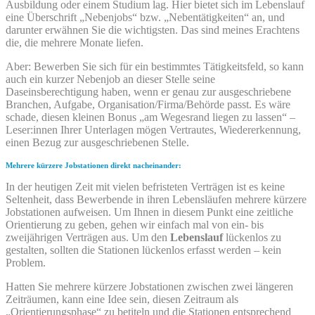
Ausbildung oder einem Studium lag. Hier bietet sich im Lebenslauf
eine Überschrift „Nebenjobs“ bzw. „Nebentätigkeiten“ an, und
darunter erwähnen Sie die wichtigsten. Das sind meines Erachtens
die, die mehrere Monate liefen.
Aber: Bewerben Sie sich für ein bestimmtes Tätigkeitsfeld, so kann
auch ein kurzer Nebenjob an dieser Stelle seine
Daseinsberechtigung haben, wenn er genau zur ausgeschriebene
Branchen, Aufgabe, Organisation/Firma/Behörde passt. Es wäre
schade, diesen kleinen Bonus „am Wegesrand liegen zu lassen“ –
Leser:innen Ihrer Unterlagen mögen Vertrautes, Wiedererkennung,
einen Bezug zur ausgeschriebenen Stelle.
Mehrere kürzere Jobstationen direkt nacheinander:
In der heutigen Zeit mit vielen befristeten Verträgen ist es keine
Seltenheit, dass Bewerbende in ihren Lebensläufen mehrere kürzere
Jobstationen aufweisen. Um Ihnen in diesem Punkt eine zeitliche
Orientierung zu geben, gehen wir einfach mal von ein- bis
zweijährigen Verträgen aus. Um den
Lebenslauf
lückenlos zu
gestalten, sollten die Stationen lückenlos erfasst werden – kein
Problem.
Hatten Sie mehrere kürzere Jobstationen zwischen zwei längeren
Zeiträumen, kann eine Idee sein, diesen Zeitraum als
„Orientierungsphase“ zu betiteln und die Stationen entsprechend