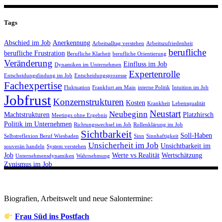
Tags
Abschied im Job
Anerkennung
Arbeitsalltag verstehen
Arbeitszufriedenheit
berufliche
berufliche Frustration
Berufliche Klarheit
berufliche Orientierung
Veränderung
Einfluss im Job
Dynamiken im Unternehmen
Expertenrolle
Entscheidungsfindung im Job
Entscheidungsprozesse
Fachexpertise
Fluktuation
Frankfurt am Main
interne Politik
Intuition im Job
Jobfrust
Konzernstrukturen
Kosten
Krankheit
Lebensqualität
Neustart
Neubeginn
Machtstrukturen
Platzhirsch
Meetings ohne Ergebnis
Politik im Unternehmen
Richtungswechsel im Job
Rollenklärung im Job
Sichtbarkeit
Soll-Haben
Selbstreflexion Beruf Wiesbaden
Sinn
Sinnhaftigkeit
Unsicherheit im Job
Unsichtbarkeit im
souverän handeln
System verstehen
Job
Werte vs Realität
Wertschätzung
Unternehmensdynamiken
Wahrnehmung
Zynismus im Job
Biografien, Arbeitswelt und neue Salontermine:
Frau Süd ins Postfach