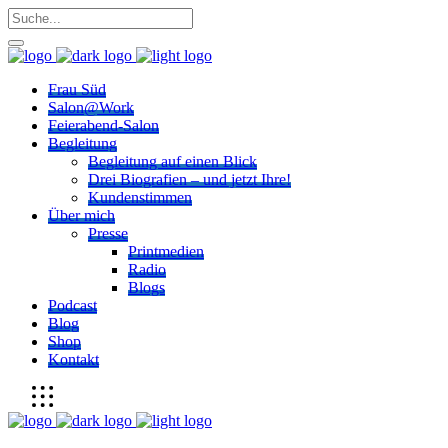
Frau Süd
Salon@Work
Feierabend-Salon
Begleitung
Begleitung auf einen Blick
Drei Biografien – und jetzt Ihre!
Kundenstimmen
Über mich
Presse
Printmedien
Radio
Blogs
Podcast
Blog
Shop
Kontakt