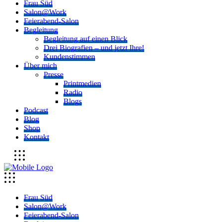
Frau Süd
Salon@Work
Feierabend-Salon
Begleitung
Begleitung auf einen Blick
Drei Biografien – und jetzt Ihre!
Kundenstimmen
Über mich
Presse
Printmedien
Radio
Blogs
Podcast
Blog
Shop
Kontakt
Frau Süd
Salon@Work
Feierabend-Salon