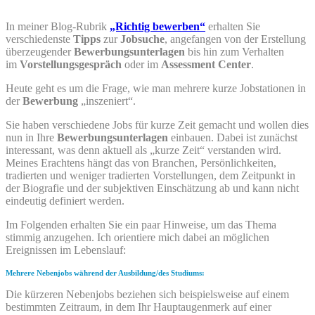
In meiner Blog-Rubrik
„Richtig bewerben“
erhalten Sie
verschiedenste
Tipps
zur
Jobsuche
, angefangen von der Erstellung
überzeugender
Bewerbungsunterlagen
bis hin zum Verhalten
im
Vorstellungsgespräch
oder im
Assessment Center
.
Heute geht es um die Frage, wie man mehrere kurze Jobstationen in
der
Bewerbung
„inszeniert“.
Sie haben verschiedene Jobs für kurze Zeit gemacht und wollen dies
nun in Ihre
Bewerbungsunterlagen
einbauen. Dabei ist zunächst
interessant, was denn aktuell als „kurze Zeit“ verstanden wird.
Meines Erachtens hängt das von Branchen, Persönlichkeiten,
tradierten und weniger tradierten Vorstellungen, dem Zeitpunkt in
der Biografie und der subjektiven Einschätzung ab und kann nicht
eindeutig definiert werden.
Im Folgenden erhalten Sie ein paar Hinweise, um das Thema
stimmig anzugehen. Ich orientiere mich dabei an möglichen
Ereignissen im Lebenslauf:
Mehrere Nebenjobs während der Ausbildung/des Studiums:
Die kürzeren Nebenjobs beziehen sich beispielsweise auf einem
bestimmten Zeitraum, in dem Ihr Hauptaugenmerk auf einer