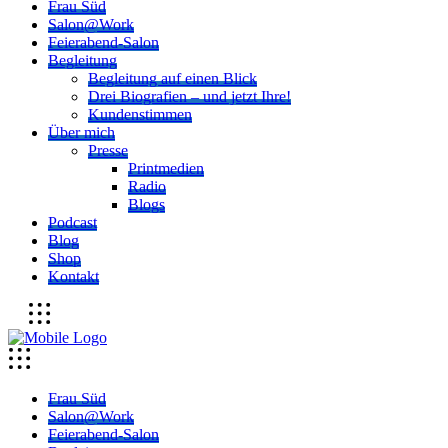
Frau Süd
Salon@Work
Feierabend-Salon
Begleitung
Begleitung auf einen Blick
Drei Biografien – und jetzt Ihre!
Kundenstimmen
Über mich
Presse
Printmedien
Radio
Blogs
Podcast
Blog
Shop
Kontakt
Frau Süd
Salon@Work
Feierabend-Salon