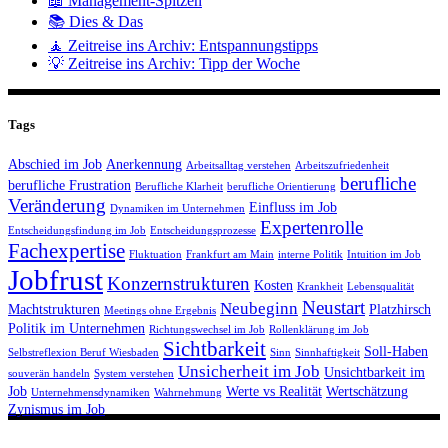
📖 Management-Spitzen
📚 Dies & Das
🧘 Zeitreise ins Archiv: Entspannungstipps
💡 Zeitreise ins Archiv: Tipp der Woche
Tags
Abschied im Job
Anerkennung
Arbeitsalltag verstehen
Arbeitszufriedenheit
berufliche
berufliche Frustration
Berufliche Klarheit
berufliche Orientierung
Veränderung
Einfluss im Job
Dynamiken im Unternehmen
Expertenrolle
Entscheidungsfindung im Job
Entscheidungsprozesse
Fachexpertise
Fluktuation
Frankfurt am Main
interne Politik
Intuition im Job
Jobfrust
Konzernstrukturen
Kosten
Krankheit
Lebensqualität
Neustart
Neubeginn
Machtstrukturen
Platzhirsch
Meetings ohne Ergebnis
Politik im Unternehmen
Richtungswechsel im Job
Rollenklärung im Job
Sichtbarkeit
Soll-Haben
Selbstreflexion Beruf Wiesbaden
Sinn
Sinnhaftigkeit
Unsicherheit im Job
Unsichtbarkeit im
souverän handeln
System verstehen
Job
Werte vs Realität
Wertschätzung
Unternehmensdynamiken
Wahrnehmung
Zynismus im Job