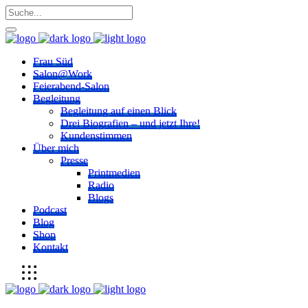
Frau Süd
Salon@Work
Feierabend-Salon
Begleitung
Begleitung auf einen Blick
Drei Biografien – und jetzt Ihre!
Kundenstimmen
Über mich
Presse
Printmedien
Radio
Blogs
Podcast
Blog
Shop
Kontakt