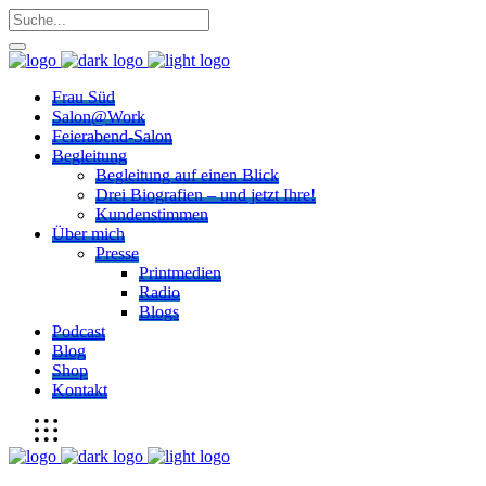
Frau Süd
Salon@Work
Feierabend-Salon
Begleitung
Begleitung auf einen Blick
Drei Biografien – und jetzt Ihre!
Kundenstimmen
Über mich
Presse
Printmedien
Radio
Blogs
Podcast
Blog
Shop
Kontakt