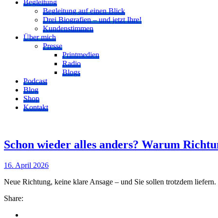
Begleitung
Begleitung auf einen Blick
Drei Biografien – und jetzt Ihre!
Kundenstimmen
Über mich
Presse
Printmedien
Radio
Blogs
Podcast
Blog
Shop
Kontakt
Schon wieder alles anders? Warum Richtung
16. April 2026
Neue Richtung, keine klare Ansage – und Sie sollen trotzdem liefern. 
Share: