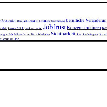
berufliche Veränderun
e Frustration
Berufliche Klarheit
berufliche Orientierung
Jobfrust
Konzernstrukturen
Kos
m Main
interne Politik
Intuition im Job
Sichtbarkeit
Soll-
rung im Job
Selbstreflexion Beruf Wiesbaden
Sinn
Sinnhaftigkeit
nismus im Job