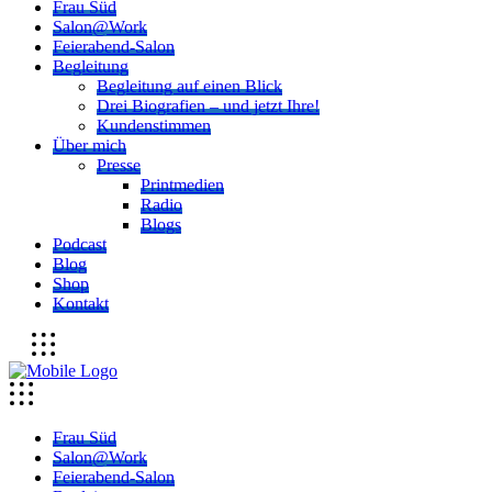
Frau Süd
Salon@Work
Feierabend-Salon
Begleitung
Begleitung auf einen Blick
Drei Biografien – und jetzt Ihre!
Kundenstimmen
Über mich
Presse
Printmedien
Radio
Blogs
Podcast
Blog
Shop
Kontakt
Frau Süd
Salon@Work
Feierabend-Salon