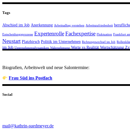
Tags
Abschied im Job
Anerkennung
beruflich
Arbeitsalltag verstehen
Arbeitszufriedenheit
Expertenrolle
Fachexpertise
Entscheidungsprozesse
Fluktuation
Frankfurt a
Neustart
Platzhirsch
Politik im Unternehmen
Richtungswechsel im Job
Rollenklä
im Job
Werte vs Realität
Wertschätzung
Zy
Unternehmensdynamiken
Wahrnehmung
Biografien, Arbeitswelt und neue Salontermine:
Frau Süd ins Postfach
Social
mail@kathrin-suedmeyer.de