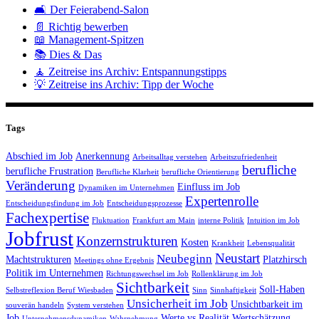
🛋️ Der Feierabend-Salon
📄 Richtig bewerben
📖 Management-Spitzen
📚 Dies & Das
🧘 Zeitreise ins Archiv: Entspannungstipps
💡 Zeitreise ins Archiv: Tipp der Woche
Tags
Abschied im Job
Anerkennung
Arbeitsalltag verstehen
Arbeitszufriedenheit
berufliche
berufliche Frustration
Berufliche Klarheit
berufliche Orientierung
Veränderung
Einfluss im Job
Dynamiken im Unternehmen
Expertenrolle
Entscheidungsfindung im Job
Entscheidungsprozesse
Fachexpertise
Fluktuation
Frankfurt am Main
interne Politik
Intuition im Job
Jobfrust
Konzernstrukturen
Kosten
Krankheit
Lebensqualität
Neustart
Neubeginn
Machtstrukturen
Platzhirsch
Meetings ohne Ergebnis
Politik im Unternehmen
Richtungswechsel im Job
Rollenklärung im Job
Sichtbarkeit
Soll-Haben
Selbstreflexion Beruf Wiesbaden
Sinn
Sinnhaftigkeit
Unsicherheit im Job
Unsichtbarkeit im
souverän handeln
System verstehen
Job
Werte vs Realität
Wertschätzung
Unternehmensdynamiken
Wahrnehmung