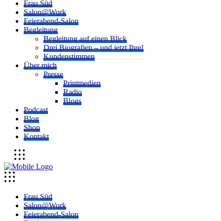
Frau Süd
Salon@Work
Feierabend-Salon
Begleitung
Begleitung auf einen Blick
Drei Biografien – und jetzt Ihre!
Kundenstimmen
Über mich
Presse
Printmedien
Radio
Blogs
Podcast
Blog
Shop
Kontakt
Frau Süd
Salon@Work
Feierabend-Salon