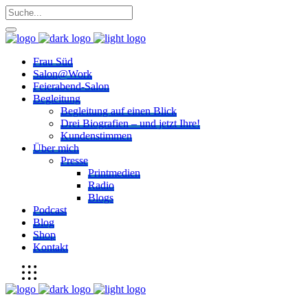
Frau Süd
Salon@Work
Feierabend-Salon
Begleitung
Begleitung auf einen Blick
Drei Biografien – und jetzt Ihre!
Kundenstimmen
Über mich
Presse
Printmedien
Radio
Blogs
Podcast
Blog
Shop
Kontakt