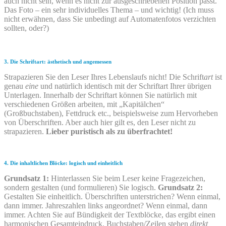
auch nicht sein, wenn es nicht zur ausgeschriebenen Position passt.
Das Foto – ein sehr individuelles Thema – und wichtig! (Ich muss
nicht erwähnen, dass Sie un­be­dingt auf Automatenfotos verzichten
sollten, oder?)
3. Die Schriftart: ästhetisch und angemessen
Strapazieren Sie den Leser Ihres Lebenslaufs nicht! Die Schrift
art
ist
genau
eine
und natürlich identisch mit der Schriftart Ihrer übrigen
Unterlagen. Innerhalb der Schriftart können Sie natürlich mit
verschiedenen Größen arbeiten, mit „Kapitälchen“
(Großbuchstaben), Fettdruck etc., beispiels­weise zum Hervorheben
von Überschriften. Aber auch hier gilt es, den Leser nicht zu
strapazieren.
Lieber puristisch als zu überfrachtet!
4.
Die inhaltlichen Blöcke: logisch und einheitlich
Grundsatz 1:
Hinterlassen Sie beim Leser keine Fragezeichen,
sondern gestalten (und formu­lie­ren) Sie logisch.
Grundsatz 2:
Gestalten Sie einheitlich. Überschriften unterstrichen? Wenn einmal,
dann immer. Jahreszahlen links angeordnet? Wenn einmal, dann
immer. Achten Sie auf Bündigkeit der Textblöcke, das ergibt einen
harmonischen Gesamteindruck. Buchstaben/­Zeilen stehen
direkt