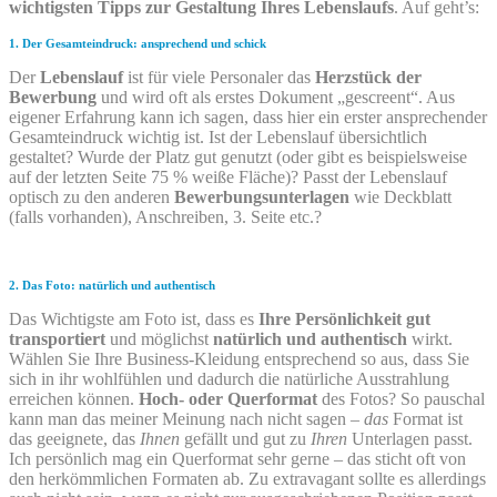
wichtigsten Tipps zur Gestaltung Ihres Lebenslaufs
. Auf geht’s:
1. Der Gesamteindruck: ansprechend und schick
Der
Lebenslauf
ist für viele Personaler das
Herzstück der
Bewerbung
und wird oft als erstes Dokument „gescreent“. Aus
eigener Erfahrung kann ich sagen, dass hier ein erster ansprechender
Gesamteindruck wichtig ist. Ist der Lebenslauf übersichtlich
gestaltet? Wurde der Platz gut ge­nutzt (oder gibt es beispielsweise
auf der letzten Seite 75 % weiße Fläche)? Passt der Lebens­lauf
optisch zu den anderen
Bewerbungsunterlagen
wie Deckblatt
(falls vorhanden), An­schrei­ben, 3. Seite etc.?
2. Das Foto: natürlich und authentisch
Das Wichtigste am Foto ist, dass es
Ihre Persönlichkeit gut
transportiert
und möglichst
natürlich und authentisch
wirkt.
Wählen Sie Ihre Business-Kleidung entsprechend so aus, dass Sie
sich in ihr wohlfühlen und dadurch die natürliche Ausstrahlung
erreichen können.
Hoch- oder Quer­format
des Fotos? So pauschal
kann man das meiner Meinung nach nicht sagen –
das
Format ist
das geeignete, das
Ihnen
gefällt und gut zu
Ihren
Unterlagen passt.
Ich persönlich mag ein Querformat sehr gerne – das sticht oft von
den herkömmlichen Formaten ab. Zu extra­vagant sollte es allerdings