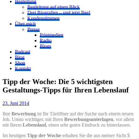
Begleitung
Begleitung auf einen Blick
Drei Biografien – und jetzt Ihre!
Kundenstimmen
Über mich
Presse
Printmedien
Radio
Blogs
Podcast
Blog
Shop
Kontakt
Tipp der Woche: Die 5 wichtigsten
Gestaltungs-Tipps für Ihren Lebenslauf
23. Juni 2014
Ihre
Bewerbung
ist Ihr Türöffner auf der Suche nach einem neuen
Job. Umso wichtiger, mit Ihren
Bewerbungsunterlagen
, vor allem
mit Ihrem
Lebenslauf,
einen sehr guten Eindruck zu hinterlassen.
Im heutigen
Tipp der Woche
erhalten Sie die aus meiner Sicht
5