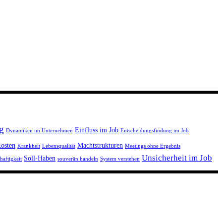
g
Einfluss im Job
Dynamiken im Unternehmen
Entscheidungsfindung im Job
osten
Machtstrukturen
Krankheit
Lebensqualität
Meetings ohne Ergebnis
Unsicherheit im Job
Soll-Haben
haftigkeit
souverän handeln
System verstehen