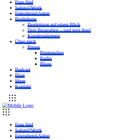
Frau Süd
Salon@Work
Feierabend-Salon
Begleitung
Begleitung auf einen Blick
Drei Biografien – und jetzt Ihre!
Kundenstimmen
Über mich
Presse
Printmedien
Radio
Blogs
Podcast
Blog
Shop
Kontakt
Frau Süd
Salon@Work
Feierabend-Salon