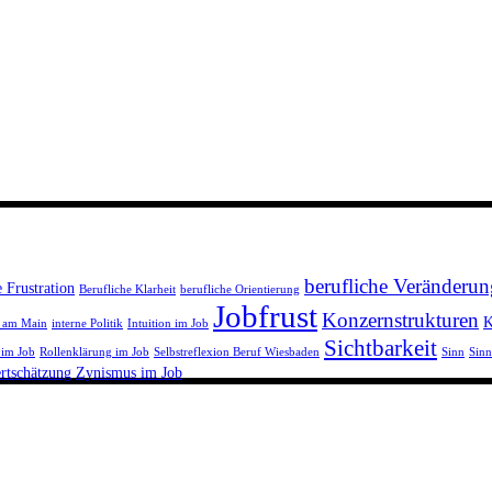
berufliche Veränderun
e Frustration
Berufliche Klarheit
berufliche Orientierung
Jobfrust
Konzernstrukturen
K
t am Main
interne Politik
Intuition im Job
Sichtbarkeit
 im Job
Rollenklärung im Job
Selbstreflexion Beruf Wiesbaden
Sinn
Sinn
rtschätzung
Zynismus im Job