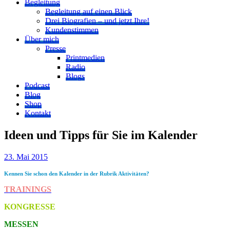
Begleitung
Begleitung auf einen Blick
Drei Biografien – und jetzt Ihre!
Kundenstimmen
Über mich
Presse
Printmedien
Radio
Blogs
Podcast
Blog
Shop
Kontakt
Ideen und Tipps für Sie im Kalender
23. Mai 2015
Kennen Sie schon den Kalender in der Rubrik Aktivitäten?
TRAININGS
KONGRESSE
MESSEN