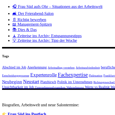
🎧 Frau Süd aufs Ohr – Situationen aus der Arbeitswelt
🛋️ Der Feierabend-Salon
📄 Richtig bewerben
📖 Management-Spitzen
📚 Dies & Das
🧘 Zeitreise ins Archiv: Entspannungstipps
💡 Zeitreise ins Archiv: Tipp der Woche
Tags
Abschied im Job
Anerkennung
beruflich
Arbeitsalltag verstehen
Arbeitszufriedenheit
Fachexpertise
Expertenrolle
Entscheidungsprozesse
Fluktuation
Frankfur
Neustart
Neubeginn
Platzhirsch
Politik im Unternehmen
Richtungswechsel
Unsichtbarkeit im Job
Werte vs Realität
We
Unternehmensdynamiken
Wahrnehmung
Biografien, Arbeitswelt und neue Salontermine:
Frau Süd ins Postfach