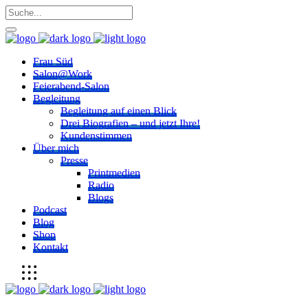
Frau Süd
Salon@Work
Feierabend-Salon
Begleitung
Begleitung auf einen Blick
Drei Biografien – und jetzt Ihre!
Kundenstimmen
Über mich
Presse
Printmedien
Radio
Blogs
Podcast
Blog
Shop
Kontakt