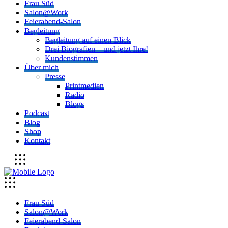
Frau Süd
Salon@Work
Feierabend-Salon
Begleitung
Begleitung auf einen Blick
Drei Biografien – und jetzt Ihre!
Kundenstimmen
Über mich
Presse
Printmedien
Radio
Blogs
Podcast
Blog
Shop
Kontakt
Frau Süd
Salon@Work
Feierabend-Salon