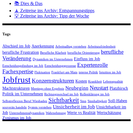
📚 Dies & Das
🧘 Zeitreise ins Archiv: Entspannungstipps
💡 Zeitreise ins Archiv: Tipp der Woche
Tags
Abschied im Job
Anerkennung
Arbeitsalltag verstehen
Arbeitszufriedenheit
berufliche
berufliche Frustration
Berufliche Klarheit
berufliche Orientierung
Veränderung
Einfluss im Job
Dynamiken im Unternehmen
Expertenrolle
Entscheidungsfindung im Job
Entscheidungsprozesse
Fachexpertise
Fluktuation
Frankfurt am Main
interne Politik
Intuition im Job
Jobfrust
Konzernstrukturen
Kosten
Krankheit
Lebensqualität
Neustart
Neubeginn
Machtstrukturen
Platzhirsch
Meetings ohne Ergebnis
Politik im Unternehmen
Richtungswechsel im Job
Rollenklärung im Job
Sichtbarkeit
Soll-Haben
Selbstreflexion Beruf Wiesbaden
Sinn
Sinnhaftigkeit
Unsicherheit im Job
Unsichtbarkeit im
souverän handeln
System verstehen
Job
Werte vs Realität
Wertschätzung
Unternehmensdynamiken
Wahrnehmung
Zynismus im Job