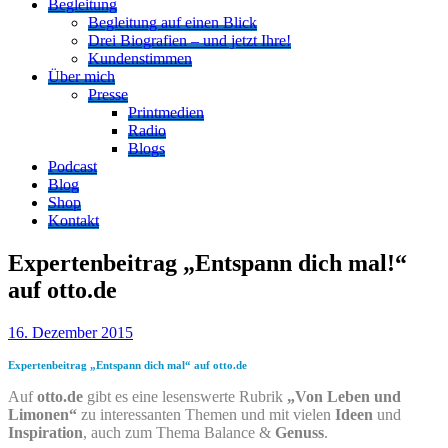
Begleitung
Begleitung auf einen Blick
Drei Biografien – und jetzt Ihre!
Kundenstimmen
Über mich
Presse
Printmedien
Radio
Blogs
Podcast
Blog
Shop
Kontakt
Expertenbeitrag „Entspann dich mal!“
auf otto.de
16. Dezember 2015
Expertenbeitrag „Entspann dich mal“ auf otto.de
Auf
otto.de
gibt es eine lesenswerte Rubrik
„Von Leben und
Limonen“
zu interessanten Themen und mit vielen
Ideen
und
Inspiration
, auch zum Thema Balance &
Genuss
.