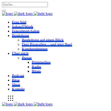
Frau Süd
Salon@Work
Feierabend-Salon
Begleitung
Begleitung auf einen Blick
Drei Biografien – und jetzt Ihre!
Kundenstimmen
Über mich
Presse
Printmedien
Radio
Blogs
Podcast
Blog
Shop
Kontakt