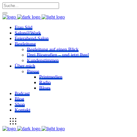
Frau Süd
Salon@Work
Feierabend-Salon
Begleitung
Begleitung auf einen Blick
Drei Biografien – und jetzt Ihre!
Kundenstimmen
Über mich
Presse
Printmedien
Radio
Blogs
Podcast
Blog
Shop
Kontakt