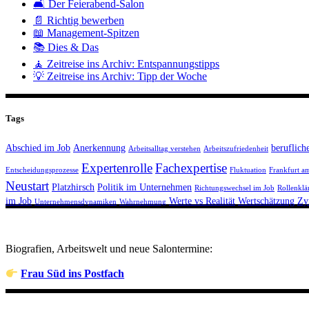
🛋️ Der Feierabend-Salon
📄 Richtig bewerben
📖 Management-Spitzen
📚 Dies & Das
🧘 Zeitreise ins Archiv: Entspannungstipps
💡 Zeitreise ins Archiv: Tipp der Woche
Tags
Abschied im Job
Anerkennung
beruflich
Arbeitsalltag verstehen
Arbeitszufriedenheit
Expertenrolle
Fachexpertise
Entscheidungsprozesse
Fluktuation
Frankfurt a
Neustart
Platzhirsch
Politik im Unternehmen
Richtungswechsel im Job
Rollenklä
im Job
Werte vs Realität
Wertschätzung
Zy
Unternehmensdynamiken
Wahrnehmung
Biografien, Arbeitswelt und neue Salontermine:
Frau Süd ins Postfach