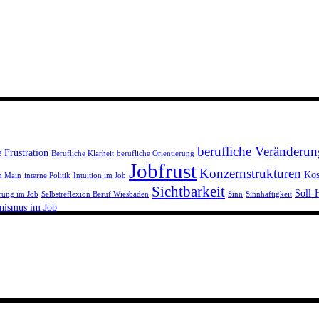
berufliche Veränderun
e Frustration
Berufliche Klarheit
berufliche Orientierung
Jobfrust
Konzernstrukturen
Kos
m Main
interne Politik
Intuition im Job
Sichtbarkeit
Soll-
rung im Job
Selbstreflexion Beruf Wiesbaden
Sinn
Sinnhaftigkeit
nismus im Job