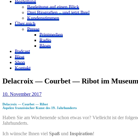
Begleitung
Begleitung auf einen Blick
Drei Biografien – und jetzt Ihre!
Kundenstimmen
Über mich
Presse
Printmedien
Radio
Blogs
Podcast
Blog
Shop
Kontakt
Delacroix — Courbet — Ribot im Museu
10. November 2017
Delacroix — Courbet — Ribot
Aspekte französischer Kunst des 19. Jahrhunderts
Haben Sie am Wochenende schon etwas vor? Vielleicht ist der folgend
Jahrhunderts.
Ich wünsche Ihnen viel
Spaß
und
Inspiration
!