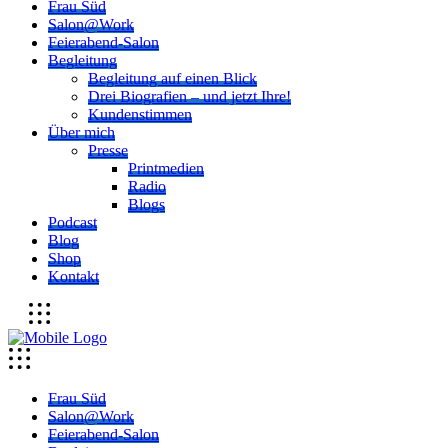
Frau Süd
Salon@Work
Feierabend-Salon
Begleitung
Begleitung auf einen Blick
Drei Biografien – und jetzt Ihre!
Kundenstimmen
Über mich
Presse
Printmedien
Radio
Blogs
Podcast
Blog
Shop
Kontakt
Frau Süd
Salon@Work
Feierabend-Salon