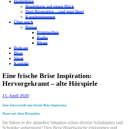
Begleitung
Begleitung auf einen Blick
Drei Biografien – und jetzt Ihre!
Kundenstimmen
Über mich
Presse
Printmedien
Radio
Blogs
Podcast
Blog
Shop
Kontakt
Eine frische Brise Inspiration:
Hervorgekramt – alte Hörspiele
15. April 2020
Zum Zeitvertreib eine frische Brise Inspiration
Heute mit alten Hörspielen
Sie haben in der aktuellen Situation schon diverse Schubladen und
Schränke aufgeräumt? Den Berg Bügelwäsche erklommen und