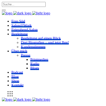
Frau Süd
Salon@Work
Feierabend-Salon
Begleitung
Begleitung auf einen Blick
Drei Biografien – und jetzt Ihre!
Kundenstimmen
Über mich
Presse
Printmedien
Radio
Blogs
Podcast
Blog
Shop
Kontakt