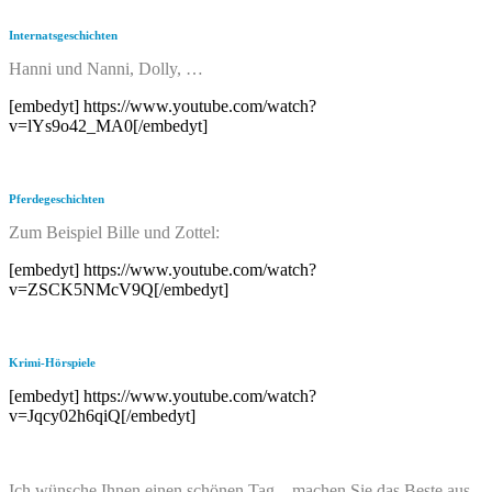
Internatsgeschichten
Hanni und Nanni, Dolly, …
[embedyt] https://www.youtube.com/watch?
v=lYs9o42_MA0[/embedyt]
Pferdegeschichten
Zum Beispiel Bille und Zottel:
[embedyt] https://www.youtube.com/watch?
v=ZSCK5NMcV9Q[/embedyt]
Krimi-Hörspiele
[embedyt] https://www.youtube.com/watch?
v=Jqcy02h6qiQ[/embedyt]
Ich wünsche Ihnen einen schönen Tag – machen Sie das Beste aus