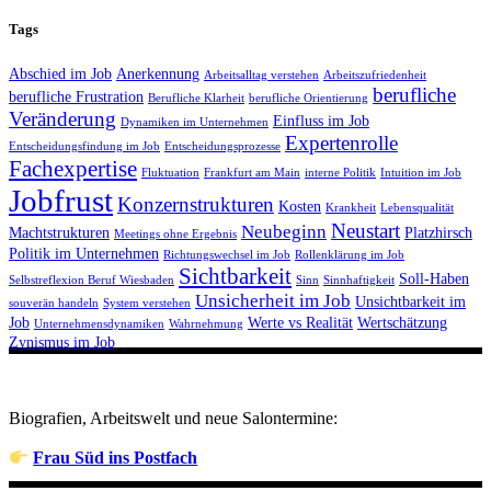
Tags
Abschied im Job
Anerkennung
Arbeitsalltag verstehen
Arbeitszufriedenheit
berufliche
berufliche Frustration
Berufliche Klarheit
berufliche Orientierung
Veränderung
Einfluss im Job
Dynamiken im Unternehmen
Expertenrolle
Entscheidungsfindung im Job
Entscheidungsprozesse
Fachexpertise
Fluktuation
Frankfurt am Main
interne Politik
Intuition im Job
Jobfrust
Konzernstrukturen
Kosten
Krankheit
Lebensqualität
Neustart
Neubeginn
Machtstrukturen
Platzhirsch
Meetings ohne Ergebnis
Politik im Unternehmen
Richtungswechsel im Job
Rollenklärung im Job
Sichtbarkeit
Soll-Haben
Selbstreflexion Beruf Wiesbaden
Sinn
Sinnhaftigkeit
Unsicherheit im Job
Unsichtbarkeit im
souverän handeln
System verstehen
Job
Werte vs Realität
Wertschätzung
Unternehmensdynamiken
Wahrnehmung
Zynismus im Job
Biografien, Arbeitswelt und neue Salontermine:
Frau Süd ins Postfach