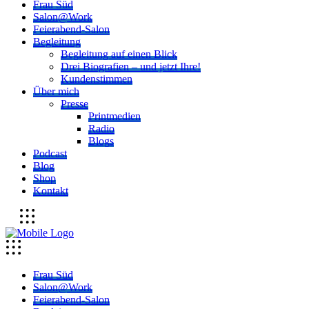
Frau Süd
Salon@Work
Feierabend-Salon
Begleitung
Begleitung auf einen Blick
Drei Biografien – und jetzt Ihre!
Kundenstimmen
Über mich
Presse
Printmedien
Radio
Blogs
Podcast
Blog
Shop
Kontakt
Frau Süd
Salon@Work
Feierabend-Salon