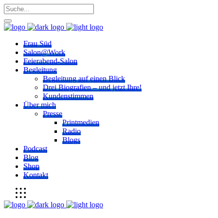
Frau Süd
Salon@Work
Feierabend-Salon
Begleitung
Begleitung auf einen Blick
Drei Biografien – und jetzt Ihre!
Kundenstimmen
Über mich
Presse
Printmedien
Radio
Blogs
Podcast
Blog
Shop
Kontakt