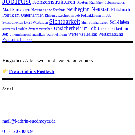
Jobfrust
Konzernstrukturen
Kosten
Krankheit
Lebensqualität
Neustart
Neubeginn
Machtstrukturen
Platzhirsch
Meetings ohne Ergebnis
Politik im Unternehmen
Richtungswechsel im Job
Rollenklärung im Job
Sichtbarkeit
Soll-Haben
Selbstreflexion Beruf Wiesbaden
Sinn
Sinnhaftigkeit
Unsicherheit im Job
Unsichtbarkeit im
souverän handeln
System verstehen
Job
Werte vs Realität
Wertschätzung
Unternehmensdynamiken
Wahrnehmung
Zynismus im Job
Biografien, Arbeitswelt und neue Salontermine:
Frau Süd ins Postfach
Social
mail@kathrin-suedmeyer.de
0151 20780069