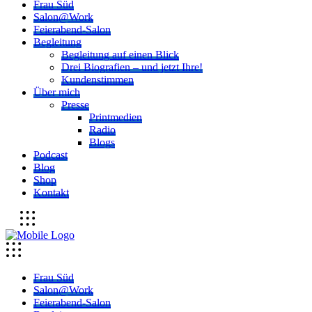
Frau Süd
Salon@Work
Feierabend-Salon
Begleitung
Begleitung auf einen Blick
Drei Biografien – und jetzt Ihre!
Kundenstimmen
Über mich
Presse
Printmedien
Radio
Blogs
Podcast
Blog
Shop
Kontakt
Frau Süd
Salon@Work
Feierabend-Salon