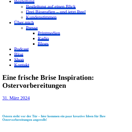
Begleitung
Begleitung auf einen Blick
Drei Biografien – und jetzt Ihre!
Kundenstimmen
Über mich
Presse
Printmedien
Radio
Blogs
Podcast
Blog
Shop
Kontakt
Eine frische Brise Inspiration:
Ostervorbereitungen
31. März 2024
Ostern steht vor der Tür – hier kommen ein paar kreative Ideen für Ihre
Ostervorbereitungen angerollt!