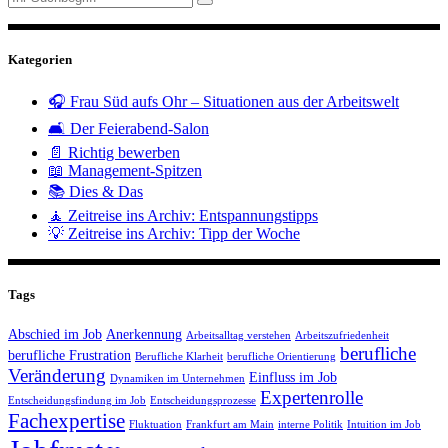
Kategorien
🎧 Frau Süd aufs Ohr – Situationen aus der Arbeitswelt
🛋️ Der Feierabend-Salon
📄 Richtig bewerben
📖 Management-Spitzen
📚 Dies & Das
🧘 Zeitreise ins Archiv: Entspannungstipps
💡 Zeitreise ins Archiv: Tipp der Woche
Tags
Abschied im Job
Anerkennung
Arbeitsalltag verstehen
Arbeitszufriedenheit
berufliche
berufliche Frustration
Berufliche Klarheit
berufliche Orientierung
Veränderung
Einfluss im Job
Dynamiken im Unternehmen
Expertenrolle
Entscheidungsfindung im Job
Entscheidungsprozesse
Fachexpertise
Fluktuation
Frankfurt am Main
interne Politik
Intuition im Job