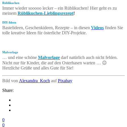
Rüblikuchen
Immer wieder sooooo lecker – ein Rüblikuchen! Hier geht es zu
meinem
Rüblikuchen-Lieblingsrezept
!
DIY-Ideen
Bastelideen, Geschenkideen, Rezepte – in diesen
Videos
finden Sie
tolle kreative Ideen für österliche DIY-Projekte.
Malvorlage
… und eine schöne
Malvorlage
darf natürlich auch nicht fehlen.
Nicht nur für Kinder, die auf den Osterhasen warten … 😉
Herzliche Grüße und alles Gute für Sie!
Bild von
Alexandra_Koch
auf
Pixabay
Share:
0
0