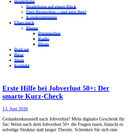
Begleitung
Begleitung auf einen Blick
Drei Biografien – und jetzt Ihre!
Kundenstimmen
Über mich
Presse
Printmedien
Radio
Blogs
Podcast
Blog
Shop
Kontakt
Erste Hilfe bei Jobverlust 50+: Der
smarte Kurz-Check
13. Juni 2026
Gedankenkarussell nach Jobverlust? Mein digitales Geschenk für
Sie: Wenn nach dem Jobverlust 50+ die Fragen rasen, braucht es
sofortige Struktur statt langer Theorie. Schenken Sie sich eine