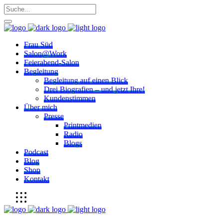
Frau Süd
Salon@Work
Feierabend-Salon
Begleitung
Begleitung auf einen Blick
Drei Biografien – und jetzt Ihre!
Kundenstimmen
Über mich
Presse
Printmedien
Radio
Blogs
Podcast
Blog
Shop
Kontakt