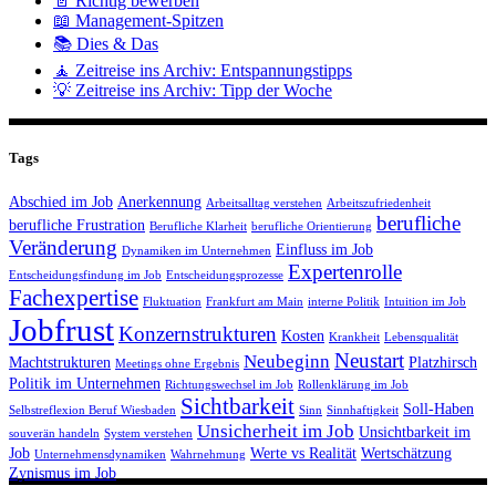
📄 Richtig bewerben
📖 Management-Spitzen
📚 Dies & Das
🧘 Zeitreise ins Archiv: Entspannungstipps
💡 Zeitreise ins Archiv: Tipp der Woche
Tags
Abschied im Job
Anerkennung
Arbeitsalltag verstehen
Arbeitszufriedenheit
berufliche
berufliche Frustration
Berufliche Klarheit
berufliche Orientierung
Veränderung
Einfluss im Job
Dynamiken im Unternehmen
Expertenrolle
Entscheidungsfindung im Job
Entscheidungsprozesse
Fachexpertise
Fluktuation
Frankfurt am Main
interne Politik
Intuition im Job
Jobfrust
Konzernstrukturen
Kosten
Krankheit
Lebensqualität
Neustart
Neubeginn
Machtstrukturen
Platzhirsch
Meetings ohne Ergebnis
Politik im Unternehmen
Richtungswechsel im Job
Rollenklärung im Job
Sichtbarkeit
Soll-Haben
Selbstreflexion Beruf Wiesbaden
Sinn
Sinnhaftigkeit
Unsicherheit im Job
Unsichtbarkeit im
souverän handeln
System verstehen
Job
Werte vs Realität
Wertschätzung
Unternehmensdynamiken
Wahrnehmung
Zynismus im Job