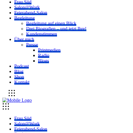
Frau Süd
Salon@Work
Feierabend-Salon
Begleitung
Begleitung auf einen Blick
Drei Biografien – und jetzt Ihre!
Kundenstimmen
Über mich
Presse
Printmedien
Radio
Blogs
Podcast
Blog
Shop
Kontakt
Frau Süd
Salon@Work
Feierabend-Salon