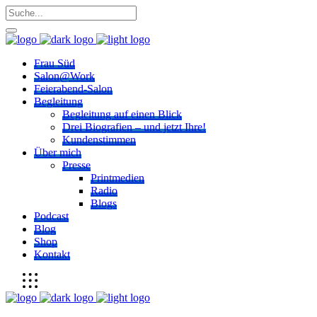
Frau Süd
Salon@Work
Feierabend-Salon
Begleitung
Begleitung auf einen Blick
Drei Biografien – und jetzt Ihre!
Kundenstimmen
Über mich
Presse
Printmedien
Radio
Blogs
Podcast
Blog
Shop
Kontakt