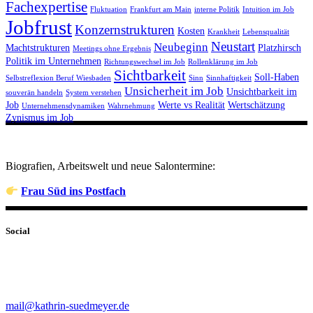
Fachexpertise
Fluktuation
Frankfurt am Main
interne Politik
Intuition im Job
Jobfrust
Konzernstrukturen
Kosten
Krankheit
Lebensqualität
Neustart
Neubeginn
Machtstrukturen
Platzhirsch
Meetings ohne Ergebnis
Politik im Unternehmen
Richtungswechsel im Job
Rollenklärung im Job
Sichtbarkeit
Soll-Haben
Selbstreflexion Beruf Wiesbaden
Sinn
Sinnhaftigkeit
Unsicherheit im Job
Unsichtbarkeit im
souverän handeln
System verstehen
Job
Werte vs Realität
Wertschätzung
Unternehmensdynamiken
Wahrnehmung
Zynismus im Job
Biografien, Arbeitswelt und neue Salontermine:
Frau Süd ins Postfach
Social
mail@kathrin-suedmeyer.de