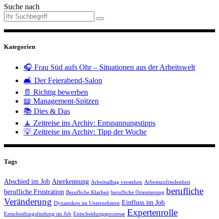
Suche nach
Kategorien
🎧 Frau Süd aufs Ohr – Situationen aus der Arbeitswelt
🛋️ Der Feierabend-Salon
📄 Richtig bewerben
📖 Management-Spitzen
📚 Dies & Das
🧘 Zeitreise ins Archiv: Entspannungstipps
💡 Zeitreise ins Archiv: Tipp der Woche
Tags
Abschied im Job
Anerkennung
Arbeitsalltag verstehen
Arbeitszufriedenheit
berufliche
berufliche Frustration
Berufliche Klarheit
berufliche Orientierung
Veränderung
Einfluss im Job
Dynamiken im Unternehmen
Expertenrolle
Entscheidungsfindung im Job
Entscheidungsprozesse