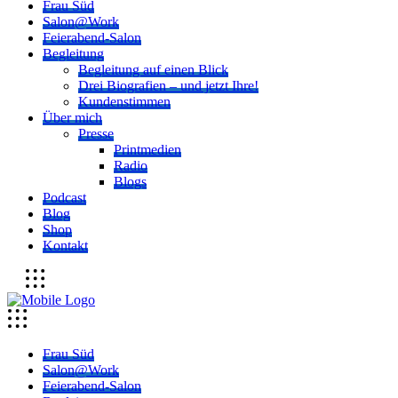
Frau Süd
Salon@Work
Feierabend-Salon
Begleitung
Begleitung auf einen Blick
Drei Biografien – und jetzt Ihre!
Kundenstimmen
Über mich
Presse
Printmedien
Radio
Blogs
Podcast
Blog
Shop
Kontakt
Frau Süd
Salon@Work
Feierabend-Salon