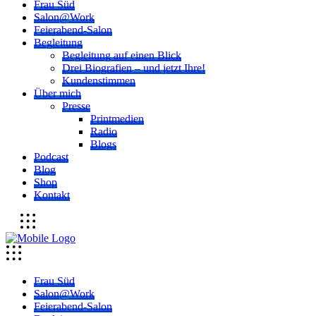
Frau Süd
Salon@Work
Feierabend-Salon
Begleitung
Begleitung auf einen Blick
Drei Biografien – und jetzt Ihre!
Kundenstimmen
Über mich
Presse
Printmedien
Radio
Blogs
Podcast
Blog
Shop
Kontakt
Frau Süd
Salon@Work
Feierabend-Salon