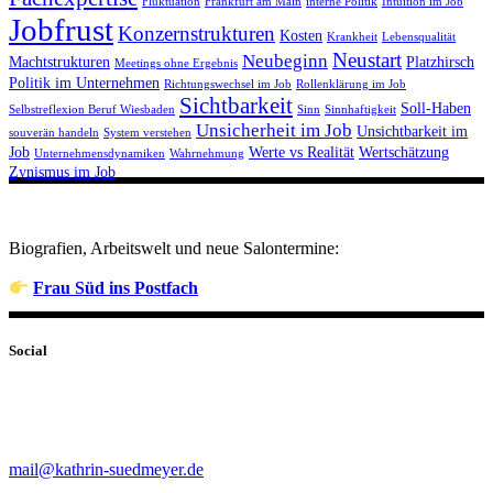
Fluktuation
Frankfurt am Main
interne Politik
Intuition im Job
Jobfrust
Konzernstrukturen
Kosten
Krankheit
Lebensqualität
Neustart
Neubeginn
Machtstrukturen
Platzhirsch
Meetings ohne Ergebnis
Politik im Unternehmen
Richtungswechsel im Job
Rollenklärung im Job
Sichtbarkeit
Soll-Haben
Selbstreflexion Beruf Wiesbaden
Sinn
Sinnhaftigkeit
Unsicherheit im Job
Unsichtbarkeit im
souverän handeln
System verstehen
Job
Werte vs Realität
Wertschätzung
Unternehmensdynamiken
Wahrnehmung
Zynismus im Job
Biografien, Arbeitswelt und neue Salontermine:
Frau Süd ins Postfach
Social
mail@kathrin-suedmeyer.de