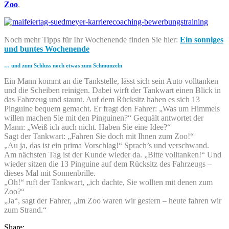
Zoo
.
Noch mehr Tipps für Ihr Wochenende finden Sie hier:
Ein sonniges
und buntes Wochenende
… und zum Schluss noch etwas zum Schmunzeln
Ein Mann kommt an die Tankstelle, lässt sich sein Auto volltanken
und die Scheiben reinigen. Dabei wirft der Tankwart einen Blick in
das Fahrzeug und staunt. Auf dem Rücksitz haben es sich 13
Pinguine bequem gemacht. Er fragt den Fahrer: „Was um Himmels
willen machen Sie mit den Pinguinen?“ Gequält antwortet der
Mann: „Weiß ich auch nicht. Haben Sie eine Idee?“
Sagt der Tankwart: „Fahren Sie doch mit Ihnen zum Zoo!“
„Au ja, das ist ein prima Vorschlag!“ Sprach’s und verschwand.
Am nächsten Tag ist der Kunde wieder da. „Bitte volltanken!“ Und
wieder sitzen die 13 Pinguine auf dem Rücksitz des Fahrzeugs –
dieses Mal mit Sonnenbrille.
„Oh!“ ruft der Tankwart, „ich dachte, Sie wollten mit denen zum
Zoo?“
„Ja“, sagt der Fahrer, „im Zoo waren wir gestern – heute fahren wir
zum Strand.“
Share: