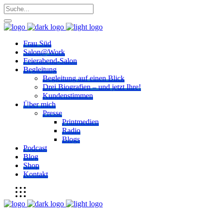
Frau Süd
Salon@Work
Feierabend-Salon
Begleitung
Begleitung auf einen Blick
Drei Biografien – und jetzt Ihre!
Kundenstimmen
Über mich
Presse
Printmedien
Radio
Blogs
Podcast
Blog
Shop
Kontakt