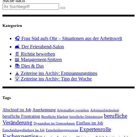
Suche nach
Kategorien
🎧 Frau Süd aufs Ohr – Situationen aus der Arbeitswelt
🛋️ Der Feierabend-Salon
📄 Richtig bewerben
📖 Management-Spitzen
📚 Dies & Das
🧘 Zeitreise ins Archiv: Entspannungstipps
💡 Zeitreise ins Archiv: Tipp der Woche
Tags
Abschied im Job
Anerkennung
Arbeitsalltag verstehen
Arbeitszufriedenheit
berufliche
berufliche Frustration
Berufliche Klarheit
berufliche Orientierung
Veränderung
Einfluss im Job
Dynamiken im Unternehmen
Expertenrolle
Entscheidungsfindung im Job
Entscheidungsprozesse
Fachexpertise