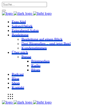
Frau Süd
Salon@Work
Feierabend-Salon
Begleitung
Begleitung auf einen Blick
Drei Biografien – und jetzt Ihre!
Kundenstimmen
Über mich
Presse
Printmedien
Radio
Blogs
Podcast
Blog
Shop
Kontakt