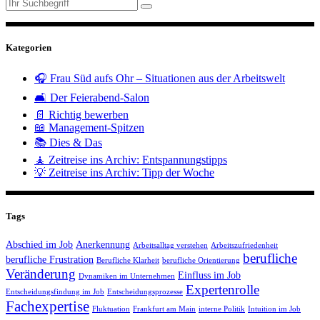
Kategorien
🎧 Frau Süd aufs Ohr – Situationen aus der Arbeitswelt
🛋️ Der Feierabend-Salon
📄 Richtig bewerben
📖 Management-Spitzen
📚 Dies & Das
🧘 Zeitreise ins Archiv: Entspannungstipps
💡 Zeitreise ins Archiv: Tipp der Woche
Tags
Abschied im Job
Anerkennung
Arbeitsalltag verstehen
Arbeitszufriedenheit
berufliche
berufliche Frustration
Berufliche Klarheit
berufliche Orientierung
Veränderung
Einfluss im Job
Dynamiken im Unternehmen
Expertenrolle
Entscheidungsfindung im Job
Entscheidungsprozesse
Fachexpertise
Fluktuation
Frankfurt am Main
interne Politik
Intuition im Job