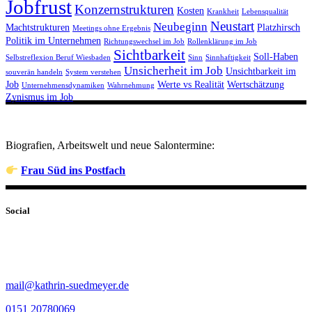
Jobfrust
Konzernstrukturen
Kosten
Krankheit
Lebensqualität
Neustart
Neubeginn
Machtstrukturen
Platzhirsch
Meetings ohne Ergebnis
Politik im Unternehmen
Richtungswechsel im Job
Rollenklärung im Job
Sichtbarkeit
Soll-Haben
Selbstreflexion Beruf Wiesbaden
Sinn
Sinnhaftigkeit
Unsicherheit im Job
Unsichtbarkeit im
souverän handeln
System verstehen
Job
Werte vs Realität
Wertschätzung
Unternehmensdynamiken
Wahrnehmung
Zynismus im Job
Biografien, Arbeitswelt und neue Salontermine:
Frau Süd ins Postfach
Social
mail@kathrin-suedmeyer.de
0151 20780069