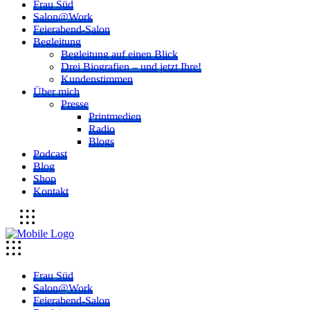
Frau Süd
Salon@Work
Feierabend-Salon
Begleitung
Begleitung auf einen Blick
Drei Biografien – und jetzt Ihre!
Kundenstimmen
Über mich
Presse
Printmedien
Radio
Blogs
Podcast
Blog
Shop
Kontakt
Frau Süd
Salon@Work
Feierabend-Salon