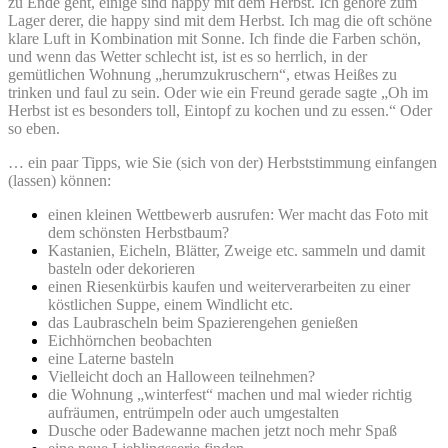
zu Ende geht, einige sind happy mit dem Herbst. Ich gehöre zum
Lager derer, die happy sind mit dem Herbst. Ich mag die oft schöne
klare Luft in Kombination mit Sonne. Ich finde die Farben schön,
und wenn das Wetter schlecht ist, ist es so herrlich, in der
gemütlichen Wohnung „herumzukruschern“, etwas Heißes zu
trinken und faul zu sein. Oder wie ein Freund gerade sagte „Oh im
Herbst ist es besonders toll, Eintopf zu kochen und zu essen.“ Oder
so eben.
… ein paar Tipps, wie Sie (sich von der) Herbststimmung einfangen
(lassen) können:
einen kleinen Wettbewerb ausrufen: Wer macht das Foto mit
dem schönsten Herbstbaum?
Kastanien, Eicheln, Blätter, Zweige etc. sammeln und damit
basteln oder dekorieren
einen Riesenkürbis kaufen und weiterverarbeiten zu einer
köstlichen Suppe, einem Windlicht etc.
das Laubrascheln beim Spazierengehen genießen
Eichhörnchen beobachten
eine Laterne basteln
Vielleicht doch an Halloween teilnehmen?
die Wohnung „winterfest“ machen und mal wieder richtig
aufräumen, entrümpeln oder auch umgestalten
Dusche oder Badewanne machen jetzt noch mehr Spaß