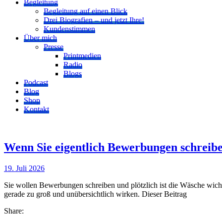
Begleitung
Begleitung auf einen Blick
Drei Biografien – und jetzt Ihre!
Kundenstimmen
Über mich
Presse
Printmedien
Radio
Blogs
Podcast
Blog
Shop
Kontakt
Wenn Sie eigentlich Bewerbungen schreiben
19. Juli 2026
Sie wollen Bewerbungen schreiben und plötzlich ist die Wäsche wichti
gerade zu groß und unübersichtlich wirken. Dieser Beitrag
Share: