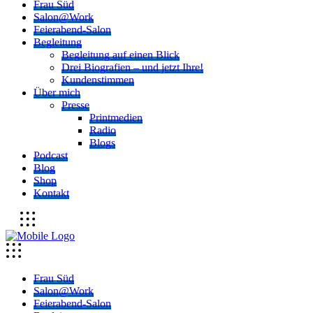
Frau Süd
Salon@Work
Feierabend-Salon
Begleitung
Begleitung auf einen Blick
Drei Biografien – und jetzt Ihre!
Kundenstimmen
Über mich
Presse
Printmedien
Radio
Blogs
Podcast
Blog
Shop
Kontakt
Frau Süd
Salon@Work
Feierabend-Salon