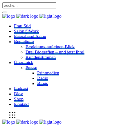
Frau Süd
Salon@Work
Feierabend-Salon
Begleitung
Begleitung auf einen Blick
Drei Biografien – und jetzt Ihre!
Kundenstimmen
Über mich
Presse
Printmedien
Radio
Blogs
Podcast
Blog
Shop
Kontakt