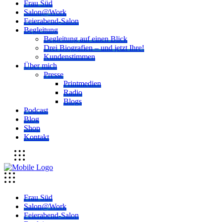
Frau Süd
Salon@Work
Feierabend-Salon
Begleitung
Begleitung auf einen Blick
Drei Biografien – und jetzt Ihre!
Kundenstimmen
Über mich
Presse
Printmedien
Radio
Blogs
Podcast
Blog
Shop
Kontakt
Frau Süd
Salon@Work
Feierabend-Salon