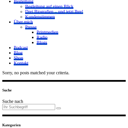
Begleitung
Begleitung auf einen Blick
Drei Biografien – und jetzt Ihre!
Kundenstimmen
Über mich
Presse
Printmedien
Radio
Blogs
Podcast
Blog
Shop
Kontakt
Sorry, no posts matched your criteria.
Suche
Suche nach
Kategorien