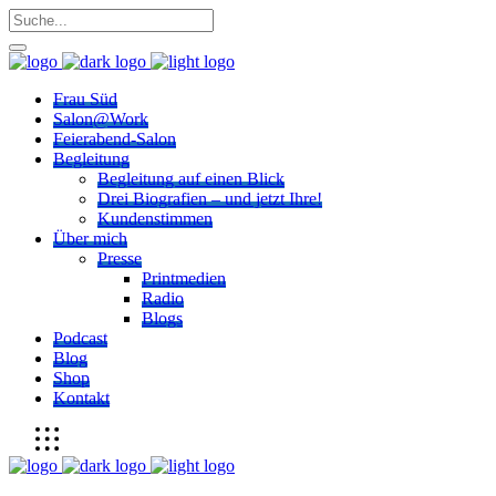
Frau Süd
Salon@Work
Feierabend-Salon
Begleitung
Begleitung auf einen Blick
Drei Biografien – und jetzt Ihre!
Kundenstimmen
Über mich
Presse
Printmedien
Radio
Blogs
Podcast
Blog
Shop
Kontakt