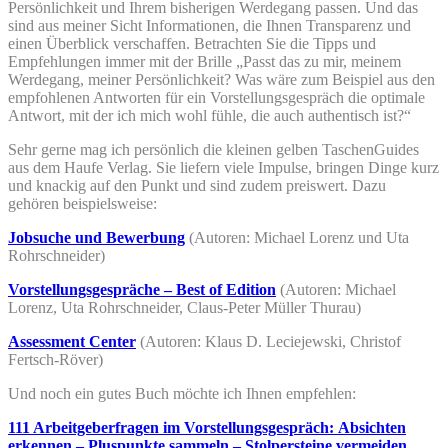
Persönlichkeit und Ihrem bisherigen Werdegang passen. Und das
sind aus meiner Sicht Informationen, die Ihnen Transparenz und
einen Überblick verschaffen. Betrachten Sie die Tipps und
Empfehlungen immer mit der Brille „Passt das zu mir, meinem
Werdegang, meiner Persönlichkeit? Was wäre zum Beispiel aus den
empfohlenen Antworten für ein Vorstellungsgespräch die optimale
Antwort, mit der ich mich wohl fühle, die auch authentisch ist?“
Sehr gerne mag ich persönlich die kleinen gelben TaschenGuides
aus dem Haufe Verlag. Sie liefern viele Impulse, bringen Dinge kurz
und knackig auf den Punkt und sind zudem preiswert. Dazu
gehören beispielsweise:
Jobsuche und Bewerbung
(Autoren: Michael Lorenz und Uta
Rohrschneider)
Vorstellungsgespräche – Best of Edition
(Autoren: Michael
Lorenz, Uta Rohrschneider, Claus-Peter Müller Thurau)
Assessment Center
(Autoren: Klaus D. Leciejewski, Christof
Fertsch-Röver)
Und noch ein gutes Buch möchte ich Ihnen empfehlen:
111 Arbeitgeberfragen im Vorstellungsgespräch: Absichten
erkennen – Pluspunkte sammeln – Stolpersteine vermeiden.