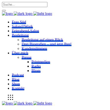
Frau Süd
Salon@Work
Feierabend-Salon
Begleitung
Begleitung auf einen Blick
Drei Biografien – und jetzt Ihre!
Kundenstimmen
Über mich
Presse
Printmedien
Radio
Blogs
Podcast
Blog
Shop
Kontakt