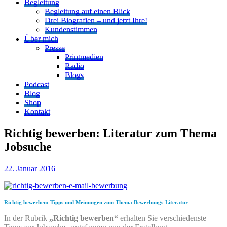
Begleitung
Begleitung auf einen Blick
Drei Biografien – und jetzt Ihre!
Kundenstimmen
Über mich
Presse
Printmedien
Radio
Blogs
Podcast
Blog
Shop
Kontakt
Richtig bewerben: Literatur zum Thema
Jobsuche
22. Januar 2016
Richtig bewerben: T
ipps und Meinungen zum Thema Bewerbungs-Literatur
In der Rubrik
„Richtig bewerben“
erhalten Sie verschiedenste