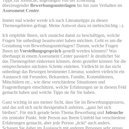
Tipps zur Jobsuche, angefangen von der Erstellung
überzeugender
Bewerbungsunterlagen
bis hin zum Verhalten im
Assessment Center
.
Immer mal wieder werde ich nach Literaturtipps zu diesen
Themengebieten gefragt. Meine Antwort dazu ist mehrschichtig :-).
Ich empfehle Ihnen, sich zunächst damit zu beschäftigen, welche
Fragen Sie unbedingt beantwortet haben möchten. Geht es um die
Gestaltung von Bewerbungsunterlagen? Darum, welche Fragen
Ihnen im
Vorstellungsgespräch
gestellt werden könnten? Was
überhaupt in einem Assessment Center passiert? Je deutlicher Sie
das Themengebiet einkreisen können, desto gezielter können Sie die
entsprechenden nächsten Schritte einleiten. Vielleicht ist das nicht
unbedingt das Besorgen bestimmter Literatur, sondern vielleicht ein
Austausch mit Freunden, Bekannten, Familie, Kommilitonen,
Mitschülern etc., wie diese verschiedene Situationen und
Fragestellungen einschätzen, welche Erfahrungen sie in diesem Feld
gemacht haben und welche Tipps sie für Sie haben.
Ganz wichtig ist aus meiner Sicht, dass Sie im Bewerbungsprozess,
und das soll sich nicht therapeutisch anhören, „ganz bei sich
bleiben“. Für mich gerade beim Thema Bewerbung und
Jobsuche
ein zentraler Punkt. Jede Person aus Ihrem Umfeld hat verschiedene
Erfahrungen gemacht, aber jede Person „tickt“ auch anders.
Schauen Sie daher im Austausch mit anderen Personen sehr genau,