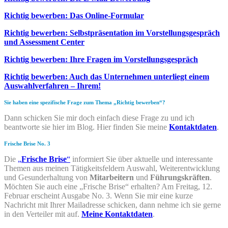
Richtig bewerben: Das Online-Formular
Richtig bewerben: Selbstpräsentation im Vorstellungsgespräch
und Assessment Center
Richtig bewerben: Ihre Fragen im Vorstellungsgespräch
Richtig bewerben: Auch das Unternehmen unterliegt einem
Auswahlverfahren – Ihrem!
Sie haben eine spezifische Frage zum Thema „Richtig bewerben“?
Dann schicken Sie mir doch einfach diese Frage zu und ich
beantworte sie hier im Blog. Hier finden Sie meine
Kontaktdaten
.
Frische Brise No. 3
Die
„
Frische Brise
“
informiert Sie über aktuelle und interessante
Themen aus meinen Tätigkeitsfeldern Auswahl, Weiterentwicklung
und Gesunderhaltung von
Mitarbeitern
und
Führungskräften
.
Möchten Sie auch eine „Frische Brise“ erhalten? Am Freitag, 12.
Februar erscheint Ausgabe No. 3. Wenn Sie mir eine kurze
Nachricht mit Ihrer Mailadresse schicken, dann nehme ich sie gerne
in den Verteiler mit auf.
Meine Kontaktdaten
.