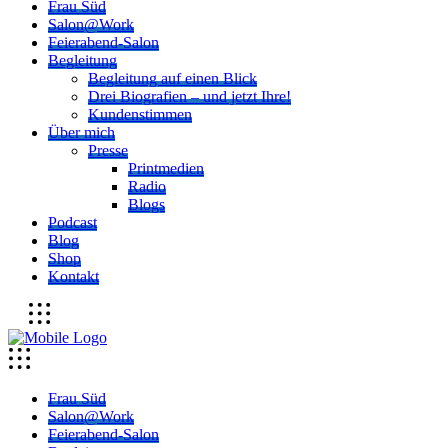
Frau Süd
Salon@Work
Feierabend-Salon
Begleitung
Begleitung auf einen Blick
Drei Biografien – und jetzt Ihre!
Kundenstimmen
Über mich
Presse
Printmedien
Radio
Blogs
Podcast
Blog
Shop
Kontakt
Frau Süd
Salon@Work
Feierabend-Salon