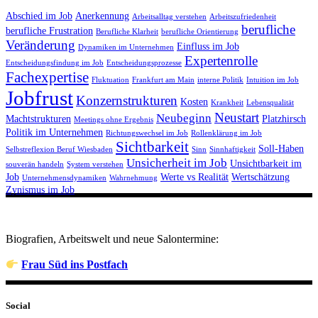
Abschied im Job
Anerkennung
Arbeitsalltag verstehen
Arbeitszufriedenheit
berufliche
berufliche Frustration
Berufliche Klarheit
berufliche Orientierung
Veränderung
Einfluss im Job
Dynamiken im Unternehmen
Expertenrolle
Entscheidungsfindung im Job
Entscheidungsprozesse
Fachexpertise
Fluktuation
Frankfurt am Main
interne Politik
Intuition im Job
Jobfrust
Konzernstrukturen
Kosten
Krankheit
Lebensqualität
Neustart
Neubeginn
Machtstrukturen
Platzhirsch
Meetings ohne Ergebnis
Politik im Unternehmen
Richtungswechsel im Job
Rollenklärung im Job
Sichtbarkeit
Soll-Haben
Selbstreflexion Beruf Wiesbaden
Sinn
Sinnhaftigkeit
Unsicherheit im Job
Unsichtbarkeit im
souverän handeln
System verstehen
Job
Werte vs Realität
Wertschätzung
Unternehmensdynamiken
Wahrnehmung
Zynismus im Job
Biografien, Arbeitswelt und neue Salontermine:
Frau Süd ins Postfach
Social