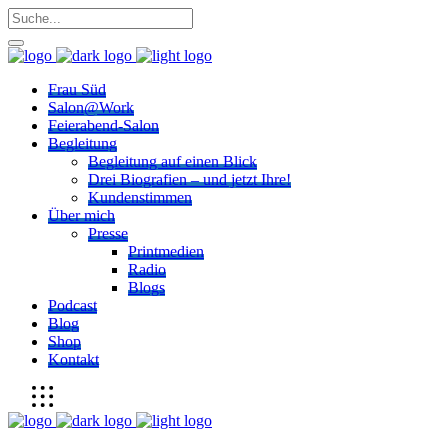
Frau Süd
Salon@Work
Feierabend-Salon
Begleitung
Begleitung auf einen Blick
Drei Biografien – und jetzt Ihre!
Kundenstimmen
Über mich
Presse
Printmedien
Radio
Blogs
Podcast
Blog
Shop
Kontakt