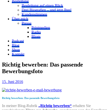
Begleitung
Begleitung auf einen Blick
Drei Biografien – und jetzt Ihre!
Kundenstimmen
Über mich
Presse
Printmedien
Radio
Blogs
Podcast
Blog
Shop
Kontakt
Richtig bewerben: Das passende
Bewerbungsfoto
15. Juni 2016
Richtig bewerben: Das passende Bewerbungsfoto
In meiner Blog-Rubrik
„Richtig bewerben“
erhalten Sie