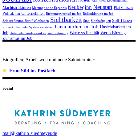
Krankheit
Lebensqualität
Neustart
Neubeginn
Machtstrukturen
Platzhirsch
Meetings ohne Ergebnis
Politik im Unternehmen
Richtungswechsel im Job
Rollenklärung im Job
Sichtbarkeit
Soll-Haben
Selbstreflexion Beruf Wiesbaden
Sinn
Sinnhaftigkeit
Unsicherheit im Job
Unsichtbarkeit im
souverän handeln
System verstehen
Job
Werte vs Realität
Wertschätzung
Unternehmensdynamiken
Wahrnehmung
Zynismus im Job
Biografien, Arbeitswelt und neue Salontermine:
Frau Süd ins Postfach
Social
mail@kathrin-suedmeyer.de