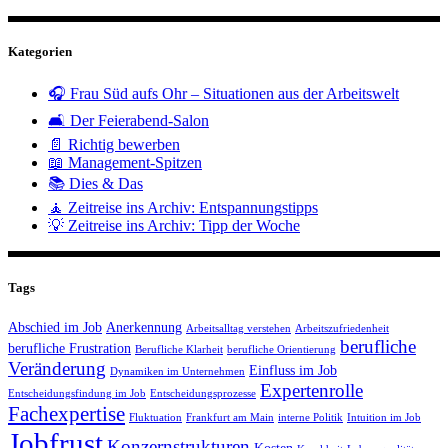
Kategorien
🎧 Frau Süd aufs Ohr – Situationen aus der Arbeitswelt
🛋️ Der Feierabend-Salon
📄 Richtig bewerben
📖 Management-Spitzen
📚 Dies & Das
🧘 Zeitreise ins Archiv: Entspannungstipps
💡 Zeitreise ins Archiv: Tipp der Woche
Tags
Abschied im Job
Anerkennung
Arbeitsalltag verstehen
Arbeitszufriedenheit
berufliche
berufliche Frustration
Berufliche Klarheit
berufliche Orientierung
Veränderung
Einfluss im Job
Dynamiken im Unternehmen
Expertenrolle
Entscheidungsfindung im Job
Entscheidungsprozesse
Fachexpertise
Fluktuation
Frankfurt am Main
interne Politik
Intuition im Job
Jobfrust
Konzernstrukturen
Kosten