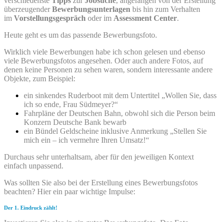
verschiedenste
Tipps
zur
Jobsuche
, angefangen von der Erstellung
überzeugender
Bewerbungsunterlagen
bis hin zum Verhalten
im
Vorstellungsgespräch
oder im
Assessment Center
.
Heute geht es um das passende Bewerbungsfoto.
Wirklich viele Bewerbungen habe ich schon gelesen und ebenso
viele Bewerbungsfotos angesehen. Oder auch andere Fotos, auf
denen keine Personen zu sehen waren, sondern interessante andere
Objekte, zum Beispiel:
ein sinkendes Ruderboot mit dem Untertitel „Wollen Sie, dass
ich so ende, Frau Südmeyer?“
Fahrpläne der Deutschen Bahn, obwohl sich die Person beim
Konzern Deutsche Bank bewarb
ein Bündel Geldscheine inklusive Anmerkung „Stellen Sie
mich ein – ich vermehre Ihren Umsatz!“
Durchaus sehr unterhaltsam, aber für den jeweiligen Kontext
einfach unpassend.
Was sollten Sie also bei der Erstellung eines Bewerbungsfotos
beachten? Hier ein paar wichtige Impulse:
Der 1. Eindruck zählt!