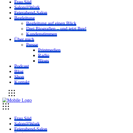
Frau Süd
Salon@Work
Feierabend-Salon
Begleitung
Begleitung auf einen Blick
Drei Biografien – und jetzt Ihre!
Kundenstimmen
Über mich
Presse
Printmedien
Radio
Blogs
Podcast
Blog
Shop
Kontakt
Frau Süd
Salon@Work
Feierabend-Salon