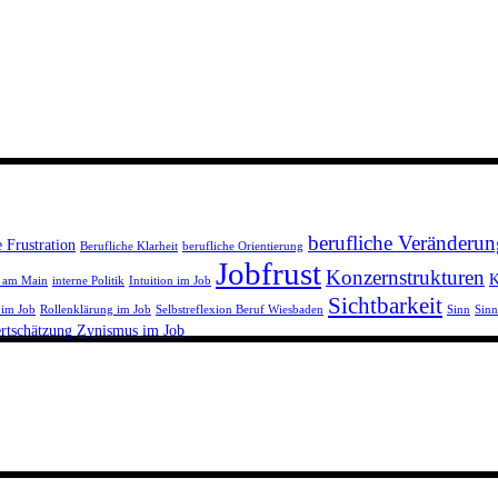
berufliche Veränderun
e Frustration
Berufliche Klarheit
berufliche Orientierung
Jobfrust
Konzernstrukturen
K
t am Main
interne Politik
Intuition im Job
Sichtbarkeit
 im Job
Rollenklärung im Job
Selbstreflexion Beruf Wiesbaden
Sinn
Sinn
rtschätzung
Zynismus im Job