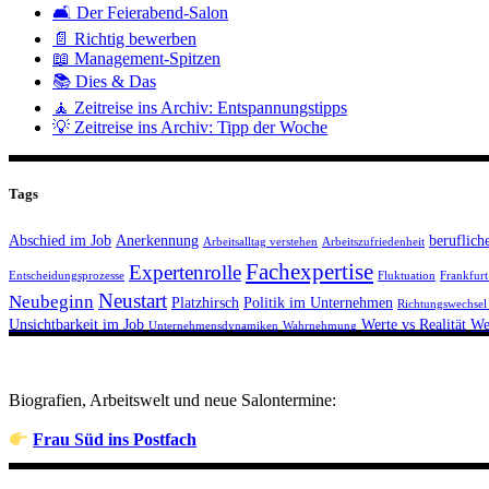
🛋️ Der Feierabend-Salon
📄 Richtig bewerben
📖 Management-Spitzen
📚 Dies & Das
🧘 Zeitreise ins Archiv: Entspannungstipps
💡 Zeitreise ins Archiv: Tipp der Woche
Tags
Abschied im Job
Anerkennung
beruflich
Arbeitsalltag verstehen
Arbeitszufriedenheit
Fachexpertise
Expertenrolle
Entscheidungsprozesse
Fluktuation
Frankfur
Neustart
Neubeginn
Platzhirsch
Politik im Unternehmen
Richtungswechsel
Unsichtbarkeit im Job
Werte vs Realität
We
Unternehmensdynamiken
Wahrnehmung
Biografien, Arbeitswelt und neue Salontermine:
Frau Süd ins Postfach