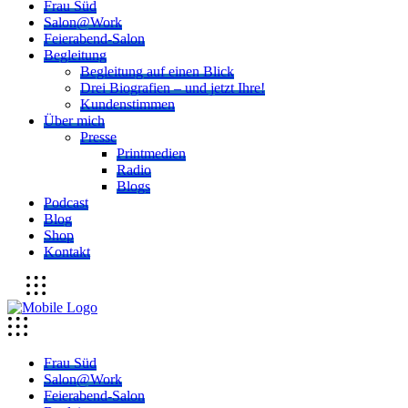
Frau Süd
Salon@Work
Feierabend-Salon
Begleitung
Begleitung auf einen Blick
Drei Biografien – und jetzt Ihre!
Kundenstimmen
Über mich
Presse
Printmedien
Radio
Blogs
Podcast
Blog
Shop
Kontakt
Frau Süd
Salon@Work
Feierabend-Salon