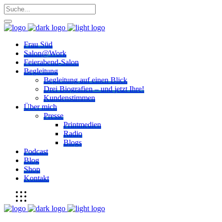
Frau Süd
Salon@Work
Feierabend-Salon
Begleitung
Begleitung auf einen Blick
Drei Biografien – und jetzt Ihre!
Kundenstimmen
Über mich
Presse
Printmedien
Radio
Blogs
Podcast
Blog
Shop
Kontakt