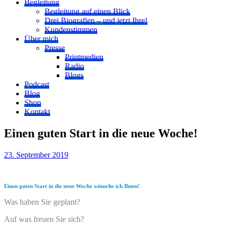
Begleitung
Begleitung auf einen Blick
Drei Biografien – und jetzt Ihre!
Kundenstimmen
Über mich
Presse
Printmedien
Radio
Blogs
Podcast
Blog
Shop
Kontakt
Einen guten Start in die neue Woche!
23. September 2019
Einen guten Start in die neue Woche wünsche ich Ihnen!
Was haben Sie geplant?
Auf was freuen Sie sich?