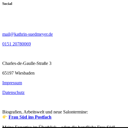
Social
mail@kathrin-suedmeyer.de
0151 20780069
Charles-de-Gaulle-Straße 3
65197 Wiesbaden
Impressum
Datenschutz
Biografien, Arbeitswelt und neue Salontermine:
Frau Süd ins Postfach
Meine Expertise im Überblick – oder: die berufliche Frau Süd!